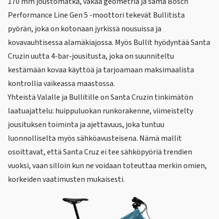
170 mm joustomatka, vakaa geometria ja sama Bosch
Performance Line Gen 5 -moottori tekevät Bullitista
pyörän, joka on kotonaan jyrkissä nousuissa ja
kovavauhtisessa alamäkiajossa. Myös Bullit hyödyntää Santa
Cruzin uutta 4-bar-jousitusta, joka on suunniteltu
kestämään kovaa käyttöä ja tarjoamaan maksimaalista
kontrollia vaikeassa maastossa.
Yhteistä Valalle ja Bullitille on Santa Cruzin tinkimätön
laatuajattelu: huippuluokan runkorakenne, viimeistelty
jousituksen toiminta ja ajettavuus, joka tuntuu
luonnolliselta myös sähköavusteisena. Nämä mallit
osoittavat, että Santa Cruz ei tee sähköpyöriä trendien
vuoksi, vaan silloin kun ne voidaan toteuttaa merkin omien,
korkeiden vaatimusten mukaisesti.