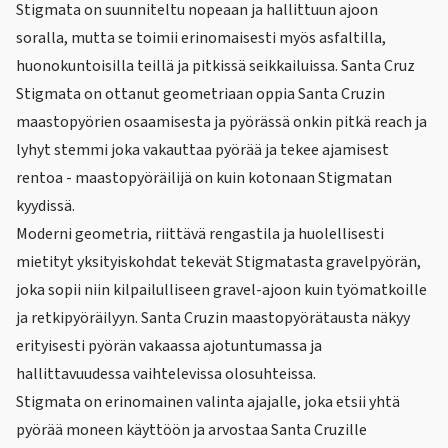
Stigmata on suunniteltu nopeaan ja hallittuun ajoon
soralla, mutta se toimii erinomaisesti myös asfaltilla,
huonokuntoisilla teillä ja pitkissä seikkailuissa. Santa Cruz
Stigmata on ottanut geometriaan oppia Santa Cruzin
maastopyörien osaamisesta ja pyörässä onkin pitkä reach ja
lyhyt stemmi joka vakauttaa pyörää ja tekee ajamisest
rentoa - maastopyöräilijä on kuin kotonaan Stigmatan
kyydissä.
Moderni geometria, riittävä rengastila ja huolellisesti
mietityt yksityiskohdat tekevät Stigmatasta gravelpyörän,
joka sopii niin kilpailulliseen gravel-ajoon kuin työmatkoille
ja retkipyöräilyyn. Santa Cruzin maastopyörätausta näkyy
erityisesti pyörän vakaassa ajotuntumassa ja
hallittavuudessa vaihtelevissa olosuhteissa.
Stigmata on erinomainen valinta ajajalle, joka etsii yhtä
pyörää moneen käyttöön ja arvostaa Santa Cruzille