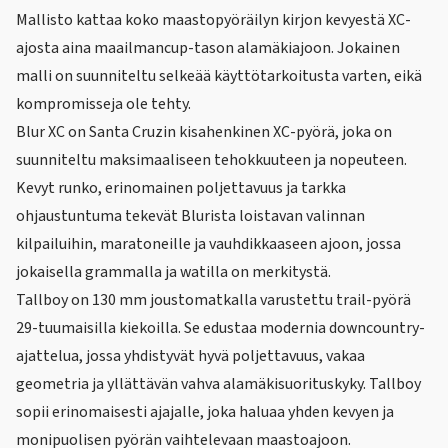
Mallisto kattaa koko maastopyöräilyn kirjon kevyestä XC-
ajosta aina maailmancup-tason alamäkiajoon. Jokainen
malli on suunniteltu selkeää käyttötarkoitusta varten, eikä
kompromisseja ole tehty.
Blur XC on Santa Cruzin kisahenkinen XC-pyörä, joka on
suunniteltu maksimaaliseen tehokkuuteen ja nopeuteen.
Kevyt runko, erinomainen poljettavuus ja tarkka
ohjaustuntuma tekevät Blurista loistavan valinnan
kilpailuihin, maratoneille ja vauhdikkaaseen ajoon, jossa
jokaisella grammalla ja watilla on merkitystä.
Tallboy on 130 mm joustomatkalla varustettu trail-pyörä
29-tuumaisilla kiekoilla. Se edustaa modernia downcountry-
ajattelua, jossa yhdistyvät hyvä poljettavuus, vakaa
geometria ja yllättävän vahva alamäkisuorituskyky. Tallboy
sopii erinomaisesti ajajalle, joka haluaa yhden kevyen ja
monipuolisen pyörän vaihtelevaan maastoajoon.