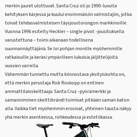
merkin juuret ulottuvat. Santa Cruz oli jo 1990-luvulla
kehityksen kärjessä ja kuului ensimmäisiin valmistajiin, jotka
toivat
tehdasvalmisteisen täysjoustorungon
markkinoille.
Vuonna 1996 esitelty Heckler – single pivot -jousituksella
varustettuna – toimi aikanaan todellisena
suunnannäyttäjänä. Se loi pohjan monille myöhemmille
ratkaisuille ja keräsi ympärilleen lukuisia jäljittelijöitä
vuosien varrella.
Vähemmän tunnettu mutta kiinnostava yksityiskohta on,
että merkin perustaja
Rob Roskopp
on entinen
ammattilaisskeittaaja. Santa Cruz -pyörämerkki ja
samanniminen skeittibrändi toimivat pitkään saman katon
alla. Vaikka tiet myöhemmin erosivat, yhteinen tausta näkyy
yhä merkin asenteessa, rohkeudessa ja estetiikassa.