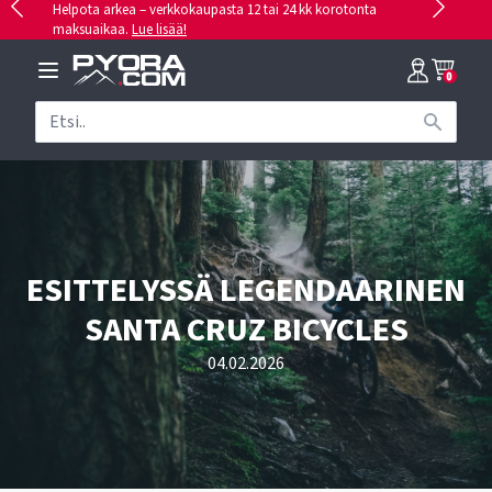
Helpota arkea – verkkokaupasta 12 tai 24 kk korotonta
maksuaikaa.
Lue lisää!
0
ESITTELYSSÄ LEGENDAARINEN
SANTA CRUZ BICYCLES
04.02.2026