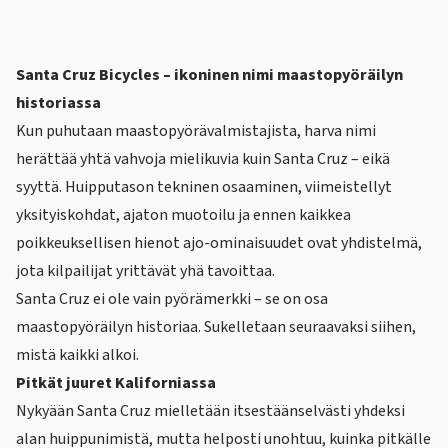
Santa Cruz Bicycles
– ikoninen nimi maastopyöräilyn
historiassa
Kun puhutaan maastopyörävalmistajista, harva nimi
herättää yhtä vahvoja mielikuvia kuin Santa Cruz – eikä
syyttä. Huipputason tekninen osaaminen, viimeistellyt
yksityiskohdat, ajaton muotoilu ja ennen kaikkea
poikkeuksellisen hienot ajo-ominaisuudet ovat yhdistelmä,
jota kilpailijat yrittävät yhä tavoittaa.
Santa Cruz ei ole vain pyörämerkki – se on osa
maastopyöräilyn historiaa. Sukelletaan seuraavaksi siihen,
mistä kaikki alkoi.
Pitkät juuret Kaliforniassa
Nykyään Santa Cruz mielletään itsestäänselvästi yhdeksi
alan huippunimistä, mutta helposti unohtuu, kuinka pitkälle