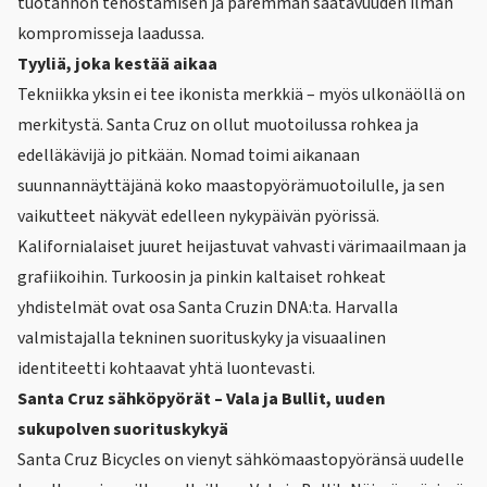
tuotannon tehostamisen ja paremman saatavuuden ilman
kompromisseja laadussa.
Tyyliä, joka kestää aikaa
Tekniikka yksin ei tee ikonista merkkiä – myös ulkonäöllä on
merkitystä. Santa Cruz on ollut muotoilussa rohkea ja
edelläkävijä jo pitkään. Nomad toimi aikanaan
suunnannäyttäjänä koko maastopyörämuotoilulle, ja sen
vaikutteet näkyvät edelleen nykypäivän pyörissä.
Kalifornialaiset juuret heijastuvat vahvasti värimaailmaan ja
grafiikoihin. Turkoosin ja pinkin kaltaiset rohkeat
yhdistelmät ovat osa Santa Cruzin DNA:ta. Harvalla
valmistajalla tekninen suorituskyky ja visuaalinen
identiteetti kohtaavat yhtä luontevasti.
Santa Cruz sähköpyörät
– Vala ja Bullit, uuden
sukupolven suorituskykyä
Santa Cruz Bicycles
on vienyt sähkömaastopyöränsä uudelle