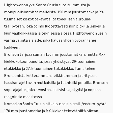
Hightower on yksi Santa Cruzin suosituimmista ja
monipuolisimmista malleista. 150 mm joustomatka ja 29-
tuumaiset kiekot tekevät siitä todellisen allround-
trailpyörän, joka toimii luotettavasti niin pitkillä lenkeillä
kuin vauhdikkaassa ja teknisessä ajossa. Hightower on usein
varma valinta ajajalle, joka haluaa yhden pyörän lähes
kaikkeen.
Bronson tarjoaa saman 150 mm joustomatkan, mutta MX-
kiekkokokoonpanolla, jossa yhdistyvät 29-tuumainen
etukiekko ja 27,5-tuumainen takakiekko. Tämä tekee
Bronsonista ketterämmän, leikkisämmän ja erityisen
hauskan ajettavan mutkaisilla ja teknisillä poluilla. Bronson
sopii ajajalle, joka arvostaa aktiivista ajotyyliä ja nopeaa
reagointia maastossa.
Nomad on Santa Cruzin pitkäjoustoisin trail-/enduro-pyörä.
170 mm joustomatka ja MX-kiekot tekevät siitä oikean