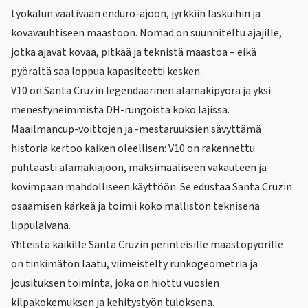
työkalun vaativaan enduro-ajoon, jyrkkiin laskuihin ja
kovavauhtiseen maastoon. Nomad on suunniteltu ajajille,
jotka ajavat kovaa, pitkää ja teknistä maastoa – eikä
pyörältä saa loppua kapasiteetti kesken.
V10 on Santa Cruzin legendaarinen alamäkipyörä ja yksi
menestyneimmistä DH-rungoista koko lajissa.
Maailmancup-voittojen ja -mestaruuksien sävyttämä
historia kertoo kaiken oleellisen: V10 on rakennettu
puhtaasti alamäkiajoon, maksimaaliseen vakauteen ja
kovimpaan mahdolliseen käyttöön. Se edustaa Santa Cruzin
osaamisen kärkeä ja toimii koko malliston teknisenä
lippulaivana.
Yhteistä kaikille Santa Cruzin perinteisille maastopyörille
on tinkimätön laatu, viimeistelty runkogeometria ja
jousituksen toiminta, joka on hiottu vuosien
kilpakokemuksen ja kehitystyön tuloksena.