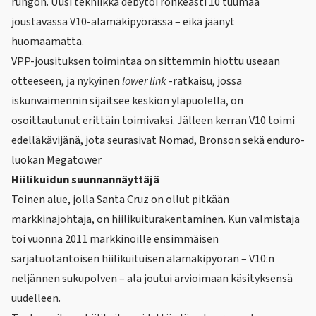
rungon. Uusi tekniikka debytoi rohkeasti 10 tuumaa
joustavassa V10-alamäkipyörässä – eikä jäänyt
huomaamatta.
VPP-jousituksen toimintaa on sittemmin hiottu useaan
otteeseen, ja nykyinen
lower link
-ratkaisu, jossa
iskunvaimennin sijaitsee keskiön yläpuolella, on
osoittautunut erittäin toimivaksi. Jälleen kerran V10 toimi
edelläkävijänä, jota seurasivat Nomad, Bronson sekä enduro-
luokan Megatower
Hiilikuidun suunnannäyttäjä
Toinen alue, jolla Santa Cruz on ollut pitkään
markkinajohtaja, on
hiilikuiturakentaminen
. Kun valmistaja
toi vuonna 2011 markkinoille ensimmäisen
sarjatuotantoisen hiilikuituisen alamäkipyörän – V10:n
neljännen sukupolven – ala joutui arvioimaan käsityksensä
uudelleen.