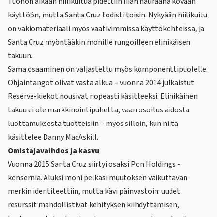
Tuohon aikaan hiilikuitua pidettiin liian hauraana kovaan
käyttöön, mutta Santa Cruz todisti toisin. Nykyään hiilikuitu
on vakiomateriaali myös vaativimmissa käyttökohteissa, ja
Santa Cruz myöntääkin monille rungoilleen
elinikäisen
takuun
.
Sama osaaminen on valjastettu myös komponenttipuolelle.
Ohjaintangot olivat vasta alkua – vuonna 2014 julkaistut
Reserve-kiekot
nousivat nopeasti käsitteeksi. Elinikäinen
takuu ei ole markkinointipuhetta, vaan osoitus aidosta
luottamuksesta tuotteisiin – myös silloin, kun niitä
käsittelee Danny MacAskill.
Omistajavaihdos ja kasvu
Vuonna 2015 Santa Cruz siirtyi osaksi Pon Holdings -
konsernia. Aluksi moni pelkäsi muutoksen vaikuttavan
merkin identiteettiin, mutta kävi päinvastoin: uudet
resurssit mahdollistivat kehityksen kiihdyttämisen,