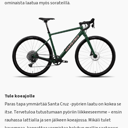
ominaista laatua myös sorateillä.
Tule koeajolle
Paras tapa ymmärtää Santa Cruz -pyörien laatu on kokea se
itse. Tervetuloa tutustumaan pyöriin liikkeeseemme – ensin
rauhassa lattialla ja sen jälkeen koeajossa. Mikäli tulet
kauempaa, kannattaa varmistaa halutun mallin saatavuus