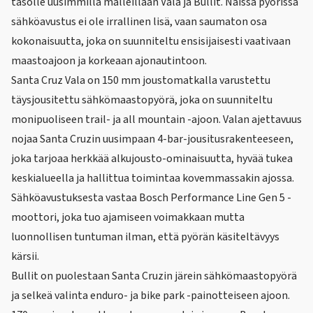
tasolle uusimmilla malleillaan Vala ja Bullit. Näissä pyörissä
sähköavustus ei ole irrallinen lisä, vaan saumaton osa
kokonaisuutta, joka on suunniteltu ensisijaisesti vaativaan
maastoajoon ja korkeaan ajonautintoon.
Santa Cruz Vala on 150 mm joustomatkalla varustettu
täysjousitettu sähkömaastopyörä, joka on suunniteltu
monipuoliseen trail- ja all mountain -ajoon. Valan ajettavuus
nojaa Santa Cruzin uusimpaan 4-bar-jousitusrakenteeseen,
joka tarjoaa herkkää alkujousto-ominaisuutta, hyvää tukea
keskialueella ja hallittua toimintaa kovemmassakin ajossa.
Sähköavustuksesta vastaa
Bosch Performance Line Gen 5 -
moottori
, joka tuo ajamiseen voimakkaan mutta
luonnollisen tuntuman ilman, että pyörän käsiteltävyys
kärsii.
Bullit on puolestaan Santa Cruzin järein sähkömaastopyörä
ja selkeä valinta enduro- ja bike park -painotteiseen ajoon.