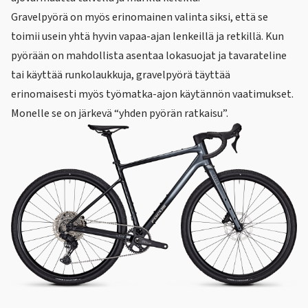
Gravelpyörä on myös erinomainen valinta siksi, että se
toimii usein yhtä hyvin vapaa-ajan lenkeillä ja retkillä. Kun
pyörään on mahdollista asentaa lokasuojat ja tavarateline
tai käyttää runkolaukkuja, gravelpyörä täyttää
erinomaisesti myös työmatka-ajon käytännön vaatimukset.
Monelle se on järkevä “yhden pyörän ratkaisu”.