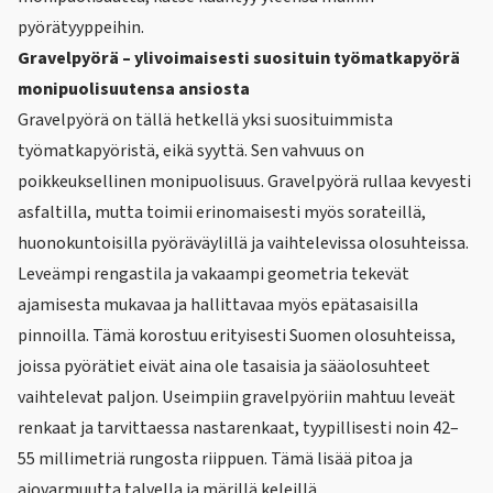
pyörätyyppeihin.
Gravelpyörä – ylivoimaisesti suosituin työmatkapyörä
monipuolisuutensa ansiosta
Gravelpyörä
on tällä hetkellä yksi suosituimmista
työmatkapyöristä, eikä syyttä. Sen vahvuus on
poikkeuksellinen monipuolisuus. Gravelpyörä rullaa kevyesti
asfaltilla, mutta toimii erinomaisesti myös sorateillä,
huonokuntoisilla pyöräväylillä ja vaihtelevissa olosuhteissa.
Leveämpi rengastila ja vakaampi geometria tekevät
ajamisesta mukavaa ja hallittavaa myös epätasaisilla
pinnoilla. Tämä korostuu erityisesti Suomen olosuhteissa,
joissa pyörätiet eivät aina ole tasaisia ja sääolosuhteet
vaihtelevat paljon. Useimpiin gravelpyöriin mahtuu leveät
renkaat ja tarvittaessa nastarenkaat, tyypillisesti noin 42–
55 millimetriä rungosta riippuen. Tämä lisää pitoa ja
ajovarmuutta talvella ja märillä keleillä.