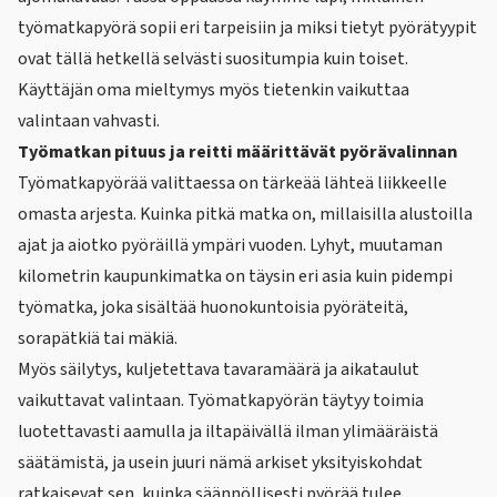
työmatkapyörä sopii eri tarpeisiin ja miksi tietyt pyörätyypit
ovat tällä hetkellä selvästi suositumpia kuin toiset.
Käyttäjän oma mieltymys myös tietenkin vaikuttaa
valintaan vahvasti.
Työmatkan pituus ja reitti määrittävät pyörävalinnan
Työmatkapyörää valittaessa on tärkeää lähteä liikkeelle
omasta arjesta. Kuinka pitkä matka on, millaisilla alustoilla
ajat ja aiotko pyöräillä ympäri vuoden. Lyhyt, muutaman
kilometrin kaupunkimatka on täysin eri asia kuin pidempi
työmatka, joka sisältää huonokuntoisia pyöräteitä,
sorapätkiä tai mäkiä.
Myös säilytys, kuljetettava tavaramäärä ja aikataulut
vaikuttavat valintaan. Työmatkapyörän täytyy toimia
luotettavasti aamulla ja iltapäivällä ilman ylimääräistä
säätämistä, ja usein juuri nämä arkiset yksityiskohdat
ratkaisevat sen, kuinka säännöllisesti pyörää tulee