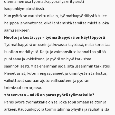
olennainen osa työmatkapyöräilyä erityisesti
kaupunkiympäristössä.
Kun pyörä on varusteltu oikein, työmatkapyöräilystä tulee
helppoa ja vaivatonta, eikä lähtemistä tarvitse miettiä joka
aamu erikseen.
Huolto ja kestävyys – työmatkapyörä on käyttöpyörä
Työmatkapyörä on usein jatkuvassa käytössä, mikä korostaa
huollon merkitystä.
Ketju ja voimansiirto kannattaa pitää
puhtaana ja voideltuna
, ja pyörä on hyvä tarkistaa
säännöllisesti. Mitä enemmän ajoa, sitä useammin tarkistus.
Pienet asiat, kuten rengaspaineet ja kiinnitysten tarkistus,
vaikuttavat suoraan ajoturvallisuuteen ja pyörän
toimivuuteen arjessa.
Yhteenveto – mikä on paras pyörä työmatkalle?
Paras pyörä työmatkalle on se, joka sopii omaan reittiin ja
arkeen. Kaupunkipyörä toimii lähinnä lyhyillä ja rauhallisilla