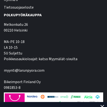
Tietosuojaseloste
POLKUPYÖRÄKAUPPA
Melkonkatu 26
00210 Helsinki
MA-PE 10-18
LA 10-15
SU Suljettu
Poikkeusaukioloajat: katso Myymälät-sivulta
myynti@larunpyora.com
Bikeimport Finland Oy
0981853-8