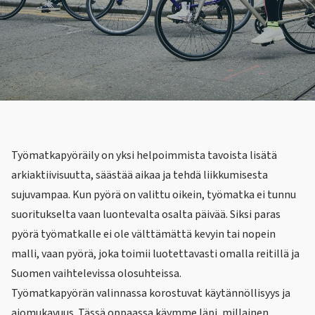
Työmatkapyöräily on yksi helpoimmista tavoista lisätä
arkiaktiivisuutta, säästää aikaa ja tehdä liikkumisesta
sujuvampaa. Kun pyörä on valittu oikein, työmatka ei tunnu
suoritukselta vaan luontevalta osalta päivää. Siksi paras
pyörä työmatkalle ei ole välttämättä kevyin tai nopein
malli, vaan pyörä, joka toimii luotettavasti omalla reitillä ja
Suomen vaihtelevissa olosuhteissa.
Työmatkapyörän valinnassa korostuvat käytännöllisyys ja
ajomukavuus. Tässä oppaassa käymme läpi, millainen