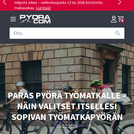
Helpota arkea – verkkokaupasta 12 tai 24 kk korotonta
maksuaikaa.
Lue lisää!
0
PARAS PYÖRÄ TYÖMATKALLE –
NÄIN VALITSET ITSELLESI
SOPIVAN TYÖMATKAPYÖRÄN
06.02.2026