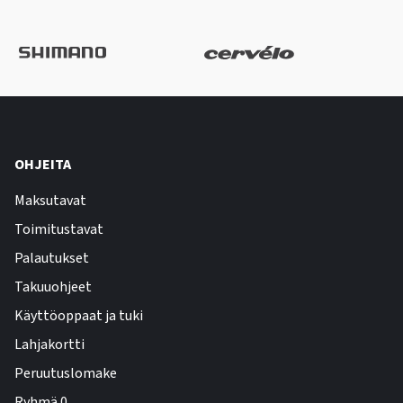
OHJEITA
Maksutavat
Toimitustavat
Palautukset
Takuuohjeet
Käyttöoppaat ja tuki
Lahjakortti
Peruutuslomake
Ryhmä 0