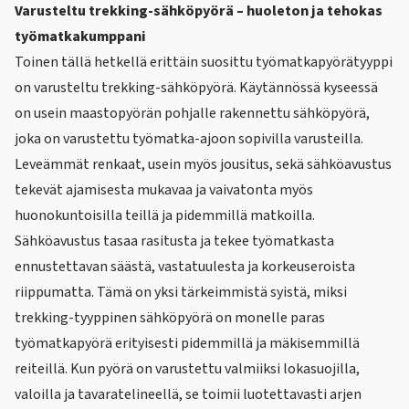
Varusteltu trekking-sähköpyörä – huoleton ja tehokas
työmatkakumppani
Toinen tällä hetkellä erittäin suosittu työmatkapyörätyyppi
on varusteltu
trekking-sähköpyörä
. Käytännössä kyseessä
on usein maastopyörän pohjalle rakennettu sähköpyörä,
joka on varustettu työmatka-ajoon sopivilla varusteilla.
Leveämmät renkaat, usein myös jousitus, sekä sähköavustus
tekevät ajamisesta mukavaa ja vaivatonta myös
huonokuntoisilla teillä ja pidemmillä matkoilla.
Sähköavustus tasaa rasitusta ja tekee työmatkasta
ennustettavan säästä, vastatuulesta ja korkeuseroista
riippumatta. Tämä on yksi tärkeimmistä syistä, miksi
trekking-tyyppinen sähköpyörä on monelle paras
työmatkapyörä erityisesti pidemmillä ja mäkisemmillä
reiteillä. Kun pyörä on varustettu valmiiksi lokasuojilla,
valoilla ja tavaratelineellä, se toimii luotettavasti arjen