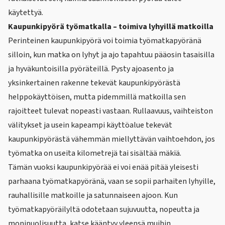
käytettyä.
Kaupunkipyörä työmatkalla – toimiva lyhyillä matkoilla
Perinteinen
kaupunkipyörä
voi toimia työmatkapyöränä
silloin, kun matka on lyhyt ja ajo tapahtuu pääosin tasaisilla
ja hyväkuntoisilla pyöräteillä. Pysty ajoasento ja
yksinkertainen rakenne tekevät kaupunkipyörästä
helppokäyttöisen, mutta pidemmillä matkoilla sen
rajoitteet tulevat nopeasti vastaan. Rullaavuus, vaihteiston
välitykset ja usein kapeampi käyttöalue tekevät
kaupunkipyörästä vähemmän miellyttävän vaihtoehdon, jos
työmatka on useita kilometrejä tai sisältää mäkiä.
Tämän vuoksi kaupunkipyörää ei voi enää pitää yleisesti
parhaana työmatkapyöränä, vaan se sopii parhaiten lyhyille,
rauhallisille matkoille ja satunnaiseen ajoon. Kun
työmatkapyöräilyltä odotetaan sujuvuutta, nopeutta ja
monipuolisuutta, katse kääntyy yleensä muihin