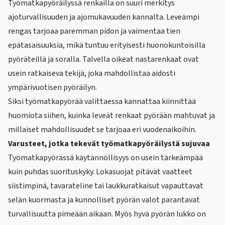
Työmatkapyöräilyssä renkailla on suuri merkitys
ajoturvallisuuden ja ajomukavuuden kannalta. Leveämpi
rengas tarjoaa paremman pidon ja vaimentaa tien
epätasaisuuksia, mikä tuntuu erityisesti huonokuntoisilla
pyöräteillä ja soralla. Talvella oikeat
nastarenkaat
ovat
usein ratkaiseva tekijä, joka mahdollistaa aidosti
ympärivuotisen pyöräilyn.
Siksi työmatkapyörää valittaessa kannattaa kiinnittää
huomiota siihen, kuinka leveät renkaat pyörään mahtuvat ja
millaiset mahdollisuudet se tarjoaa eri vuodenaikoihin.
Varusteet, jotka tekevät työmatkapyöräilystä sujuvaa
Työmatkapyörässä käytännöllisyys on usein tärkeämpää
kuin puhdas suorituskyky. Lokasuojat pitävät vaatteet
siistimpinä, tavarateline tai laukkuratkaisut vapauttavat
selän kuormasta ja kunnolliset
pyörän valo
t parantavat
turvallisuutta pimeään aikaan. Myös hyvä
pyörän lukko
on