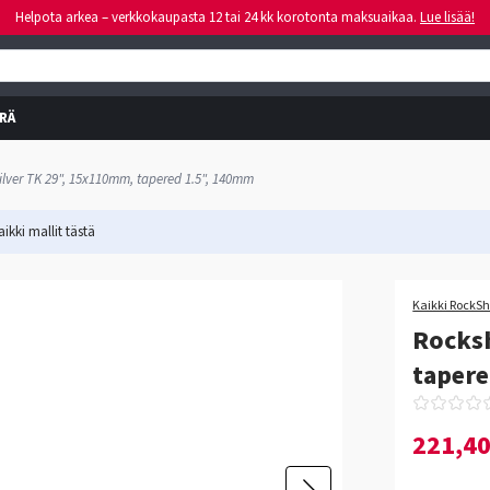
Helpota arkea – verkkokaupasta 12 tai 24 kk korotonta maksuaikaa.
Lue lisää!
RÄ
ilver TK 29", 15x110mm, tapered 1.5", 140mm
ikki mallit
tästä
-40%
Kaikki RockSh
Rocksh
taper
221,4