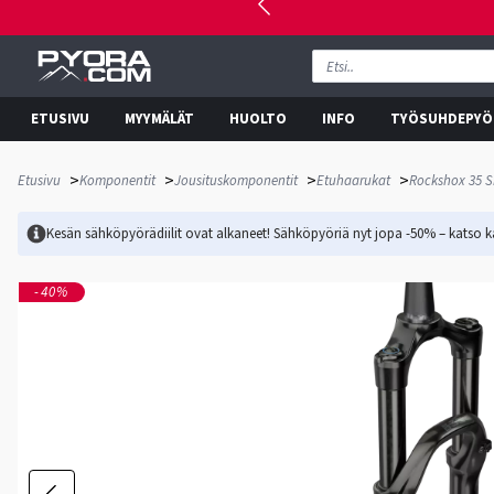
ETUSIVU
MYYMÄLÄT
HUOLTO
INFO
TYÖSUHDEPYÖ
>
>
>
>
Etusivu
Komponentit
Jousituskomponentit
Etuhaarukat
Rockshox 35 S
Kesän sähköpyörädiilit ovat alkaneet! Sähköpyöriä nyt jopa -50% – katso ka
-40%