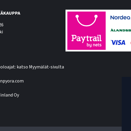
ÄKAUPPA
26
ki
oloajat: katso Myymälät-sivulta
npyora.com
inland Oy