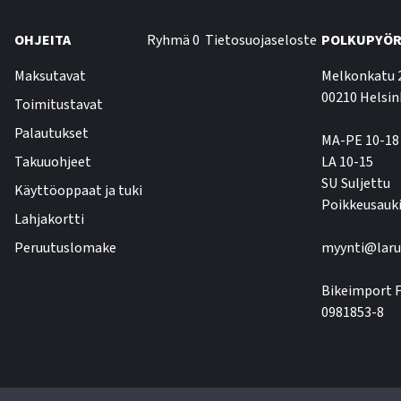
OHJEITA
Ryhmä 0
Tietosuojaseloste
POLKUPYÖR
Maksutavat
Melkonkatu 
00210 Helsin
Toimitustavat
Palautukset
MA-PE 10-18
Takuuohjeet
LA 10-15
SU Suljettu
Käyttöoppaat ja tuki
Poikkeusauki
Lahjakortti
Peruutuslomake
myynti@laru
Bikeimport F
0981853-8