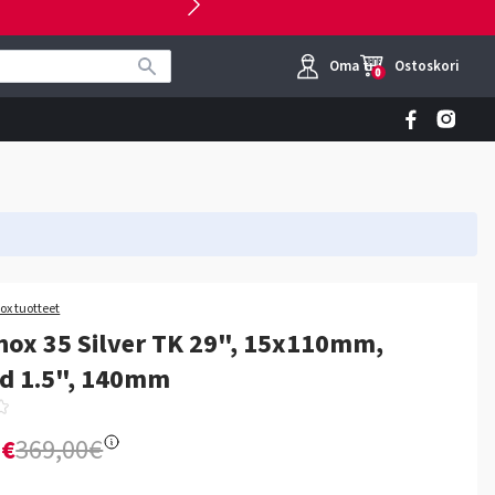
Oma tili
Ostoskori
0
ox tuotteet
ox 35 Silver TK 29", 15x110mm,
ed 1.5", 140mm
0€
369,00€