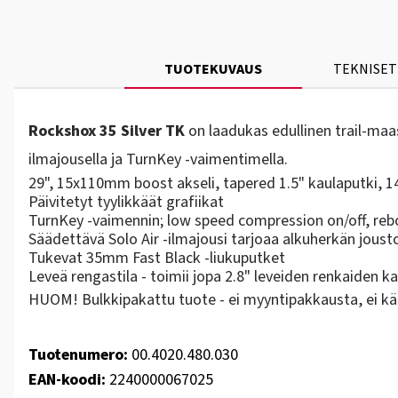
TUOTEKUVAUS
TEKNISET
Rockshox 35 Silver TK
on laadukas edullinen trail-maa
ilmajousella ja TurnKey -vaimentimella.
29", 15x110mm boost akseli, tapered 1.5" kaulaputki,
Päivitetyt tyylikkäät grafiikat
TurnKey -vaimennin; low speed compression on/off, reb
Säädettävä Solo Air -ilmajousi tarjoaa alkuherkän jousto
Tukevat 35mm Fast Black -liukuputket
Leveä rengastila - toimii jopa 2.8" leveiden renkaiden k
HUOM! Bulkkipakattu tuote - ei myyntipakkausta, ei kä
Tuotenumero:
00.4020.480.030
EAN-koodi:
2240000067025