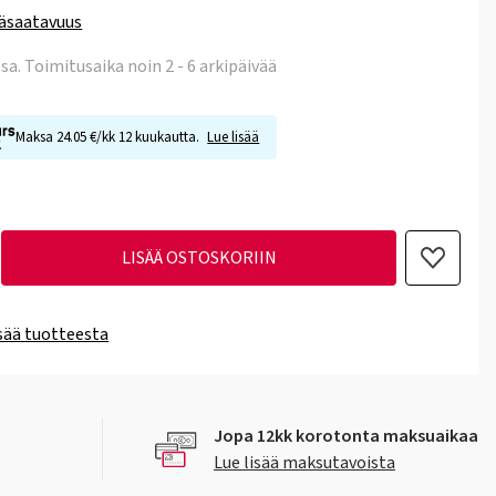
äsaatavuus
ssa
. Toimitusaika noin 2 - 6 arkipäivää
Maksa 24.05 €/kk 12 kuukautta.
Lue lisää
LISÄÄ OSTOSKORIIN
isää tuotteesta
Jopa 12kk korotonta maksuaikaa
Lue lisää maksutavoista