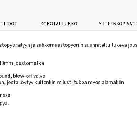
 TIEDOT
KOKOTAULUKKO
YHTEENSOPIVAT
stopyöräilyyn ja sähkömaastopyöriin suunniteltu tukeva jous
 140mm joustomatka
ound, blow-off valve
n, josta löytyy kuitenkin reilusti tukea myös alamäkiin
anssa
pyä.