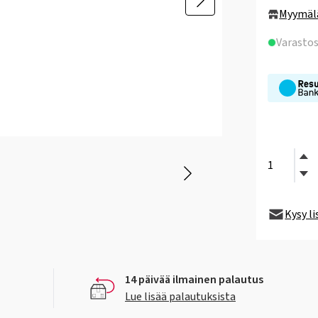
Myymäl
Varasto
Kysy l
14 päivää ilmainen palautus
Lue lisää palautuksista