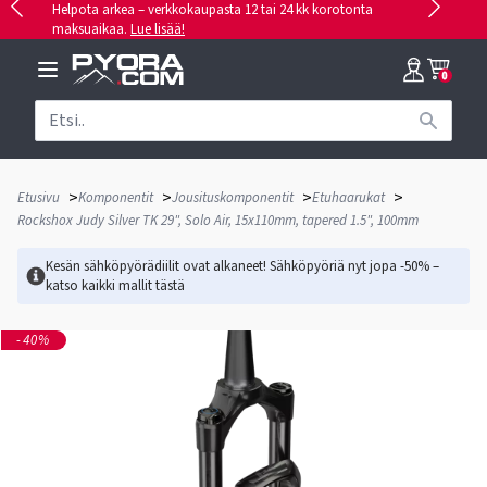
Helpota arkea – verkkokaupasta 12 tai 24 kk korotonta
maksuaikaa.
Lue lisää!
0
>
>
>
>
Etusivu
Komponentit
Jousituskomponentit
Etuhaarukat
Rockshox Judy Silver TK 29", Solo Air, 15x110mm, tapered 1.5", 100mm
Kesän sähköpyörädiilit ovat alkaneet! Sähköpyöriä nyt jopa -50% –
katso kaikki mallit
tästä
-40%