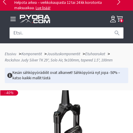
Helpota arkea – verkkokaupasta 12 tai 24 kk korotonta
maksuaikaa.
Lue lisää!
0
>
>
>
>
Etusivu
Komponentit
Jousituskomponentit
Etuhaarukat
Rockshox Judy Silver TK 29", Solo Air, 9x100mm, tapered 1.5", 100mm
Kesän sähköpyörädiilit ovat alkaneet! Sähköpyöriä nyt jopa -50% –
katso kaikki mallit
tästä
-40%