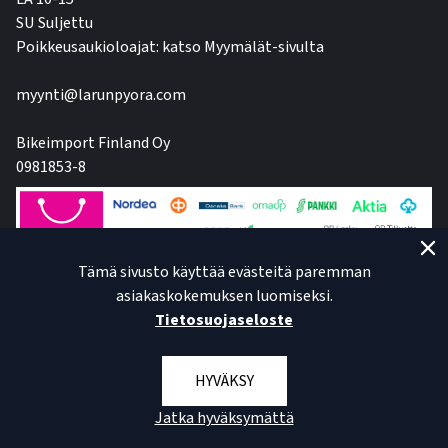
SU Suljettu
Poikkeusaukioloajat: katso Myymälät-sivulta
myynti@larunpyora.com
Bikeimport Finland Oy
0981853-8
Tämä sivusto käyttää evästeitä paremman
asiakaskokemuksen luomiseksi.
Tietosuojaseloste
HYVÄKSY
Jatka hyväksymättä