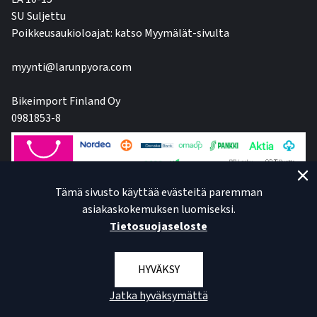
SU Suljettu
Poikkeusaukioloajat: katso Myymälät-sivulta
myynti@larunpyora.com
Bikeimport Finland Oy
0981853-8
Tämä sivusto käyttää evästeitä paremman
asiakaskokemuksen luomiseksi.
Tietosuojaseloste
HYVÄKSY
Jatka hyväksymättä