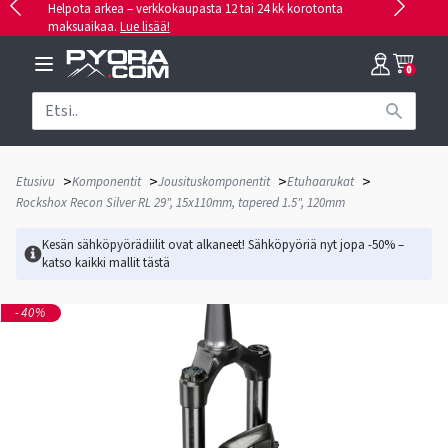
Helpota arkea – verkkokaupasta 12 tai 24 kk korotonta
maksuaikaa.
Lue lisää!
0
>
>
>
>
Etusivu
Komponentit
Jousituskomponentit
Etuhaarukat
Rockshox Recon Silver RL 29", 15x110mm, tapered 1.5", 120mm
Kesän sähköpyörädiilit ovat alkaneet! Sähköpyöriä nyt jopa -50% –
katso kaikki mallit
tästä
-40%