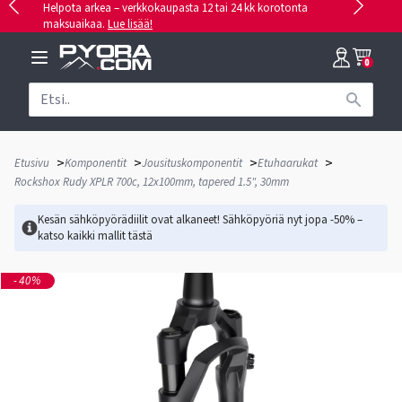
Helpota arkea – verkkokaupasta 12 tai 24 kk korotonta
maksuaikaa.
Lue lisää!
0
>
>
>
>
Etusivu
Komponentit
Jousituskomponentit
Etuhaarukat
Rockshox Rudy XPLR 700c, 12x100mm, tapered 1.5", 30mm
Kesän sähköpyörädiilit ovat alkaneet! Sähköpyöriä nyt jopa -50% –
katso kaikki mallit
tästä
-40%