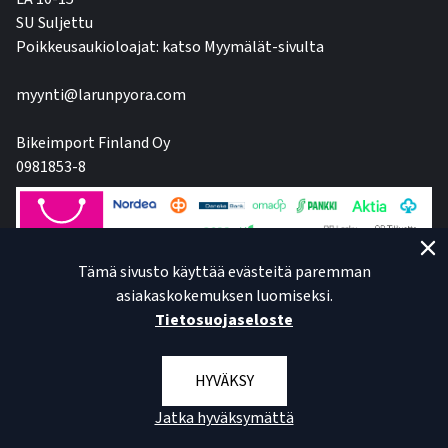
SU Suljettu
Poikkeusaukioloajat: katso Myymälät-sivulta
myynti@larunpyora.com
Bikeimport Finland Oy
0981853-8
Tämä sivusto käyttää evästeitä paremman
asiakaskokemuksen luomiseksi.
Tietosuojaseloste
HYVÄKSY
Jatka hyväksymättä