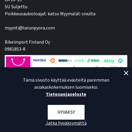
SU Suljettu
Poikkeusaukioloajat: katso Myymälät-sivulta
myynti@larunpyora.com
Bikeimport Finland Oy
0981853-8
Tämä sivusto käyttää evästeitä paremman
asiakaskokemuksen luomiseksi.
Tietosuojaseloste
HYVÄKSY
Jatka hyväksymättä