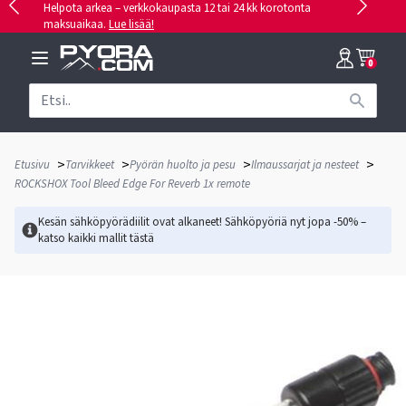
Helpota arkea – verkkokaupasta 12 tai 24 kk korotonta
maksuaikaa.
Lue lisää!
0
>
>
>
>
Etusivu
Tarvikkeet
Pyörän huolto ja pesu
Ilmaussarjat ja nesteet
ROCKSHOX Tool Bleed Edge For Reverb 1x remote
Kesän sähköpyörädiilit ovat alkaneet! Sähköpyöriä nyt jopa -50% –
katso kaikki mallit
tästä