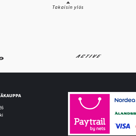
Takaisin ylös
ÄKAUPPA
26
ki