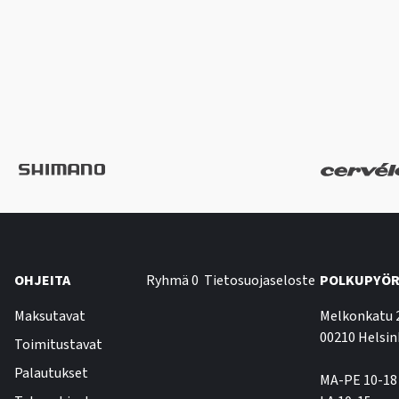
OHJEITA
Ryhmä 0
Tietosuojaseloste
POLKUPYÖR
Maksutavat
Melkonkatu 
00210 Helsin
Toimitustavat
Palautukset
MA-PE 10-18