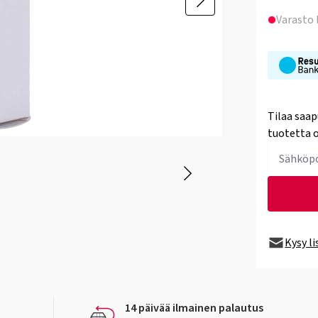
Varasto
Tilaa saap
tuotetta o
Kysy l
14 päivää ilmainen palautus