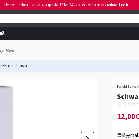
Helpota arkea – verkkokaupasta 12 tai 24 kk korotonta maksuaikaa.
Lue lisää!
RÄ
ja 50kpl
ikki mallit
tästä
Kaikki Schwal
Schwal
12,00
Myymäl