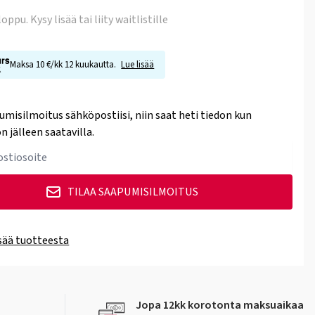
 loppu
. Kysy lisää tai liity waitlistille
Maksa 10 €/kk 12 kuukautta.
Lue lisää
umisilmoitus sähköpostiisi, niin saat heti tiedon kun
n jälleen saatavilla.
TILAA SAAPUMISILMOITUS
isää tuotteesta
Jopa 12kk korotonta maksuaikaa