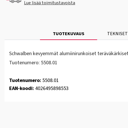
Lue lisää toimitustavoista
TUOTEKUVAUS
TEKNISET
Schwalben kevyemmät alumiinirunkoiset teräväkärkiset v
Tuotenumero: 5508.01
Tuotenumero:
5508.01
EAN-koodi:
4026495898553