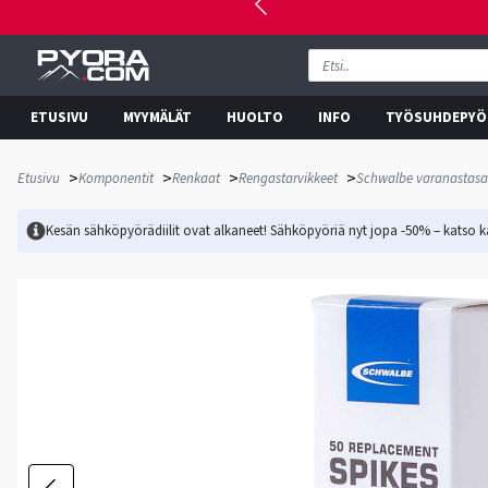
ETUSIVU
MYYMÄLÄT
HUOLTO
INFO
TYÖSUHDEPYÖ
>
>
>
>
Etusivu
Komponentit
Renkaat
Rengastarvikkeet
Schwalbe varanastasar
Kesän sähköpyörädiilit ovat alkaneet! Sähköpyöriä nyt jopa -50% – katso ka