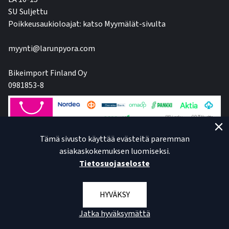
SU Suljettu
Poikkeusaukioloajat: katso Myymälät-sivulta
myynti@larunpyora.com
Bikeimport Finland Oy
0981853-8
Tämä sivusto käyttää evästeitä paremman
asiakaskokemuksen luomiseksi.
Tietosuojaseloste
HYVÄKSY
Jatka hyväksymättä