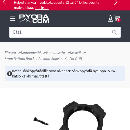
Helpota arkea – verkkokaupasta 12 tai 24 kk korotonta
maksuaikaa.
Lue lisää!
0
>
>
>
>
Etusivu
Komponentit
Voimansiirto
Keskiöt
Sram Bottom Bracket Preload Adjuster Kit For DUB
Kesän sähköpyörädiilit ovat alkaneet! Sähköpyöriä nyt jopa -50% –
katso kaikki mallit
tästä