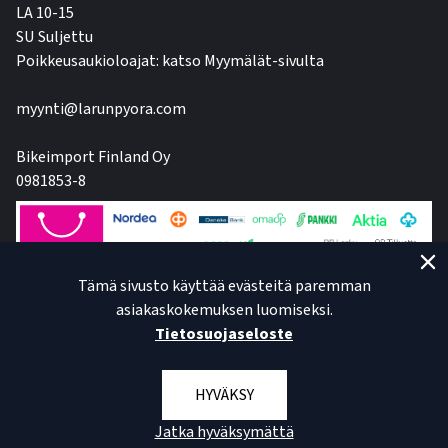
LA 10-15
SU Suljettu
Poikkeusaukioloajat: katso Myymälät-sivulta
myynti@larunpyora.com
Bikeimport Finland Oy
0981853-8
Tämä sivusto käyttää evästeitä paremman
asiakaskokemuksen luomiseksi.
Tietosuojaseloste
HYVÄKSY
Jatka hyväksymättä