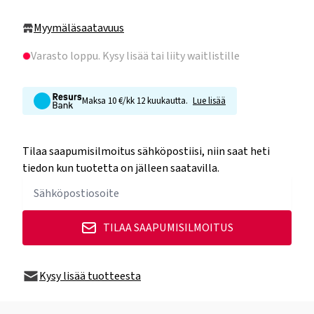
Myymäläsaatavuus
Varasto loppu
. Kysy lisää tai liity waitlistille
Maksa 10 €/kk 12 kuukautta.
Lue lisää
Tilaa saapumisilmoitus sähköpostiisi, niin saat heti
tiedon kun tuotetta on jälleen saatavilla.
TILAA SAAPUMISILMOITUS
Kysy lisää tuotteesta