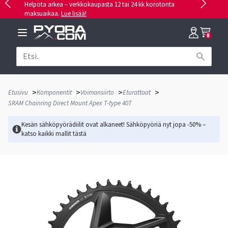
Helpota arkea – verkkokaupasta 12 tai 24 kk korotonta
maksuaikaa.
Lue lisää!
0
>
>
>
>
Etusivu
Komponentit
Voimansiirto
Eturattaat
SRAM Chainring Direct Mount Apex T-type 40T
Kesän sähköpyörädiilit ovat alkaneet! Sähköpyöriä nyt jopa -50% –
katso kaikki mallit
tästä