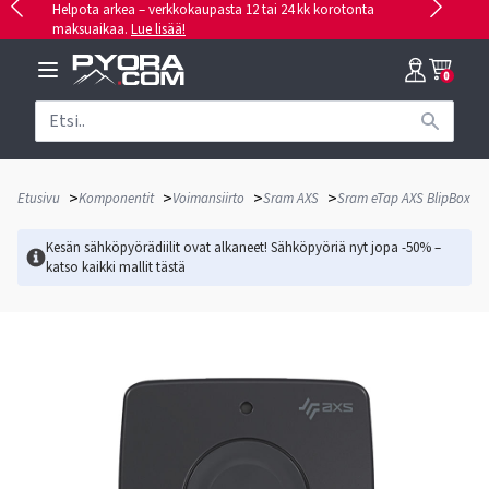
Helpota arkea – verkkokaupasta 12 tai 24 kk korotonta
maksuaikaa.
Lue lisää!
0
>
>
>
>
Etusivu
Komponentit
Voimansiirto
Sram AXS
Sram eTap AXS BlipBox
Kesän sähköpyörädiilit ovat alkaneet! Sähköpyöriä nyt jopa -50% –
katso kaikki mallit
tästä