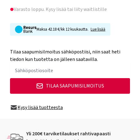
Varasto loppu
. Kysy lisää tai liity waitlistille
Maksa 42.18 €/kk 12 kuukautta.
Lue lisää
Tilaa saapumisilmoitus sähköpostiisi, niin saat heti
tiedon kun tuotetta on jälleen saatavilla.
TILAA SAAPUMISILMOITUS
Kysy lisää tuotteesta
Yli 200€ tarviketilaukset rahtivapaasti