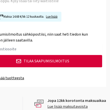
 loppu
. Kysy lisää tai liity waitlistille
Maksa 14.68 €/kk 12 kuukautta.
Lue lisää
umisilmoitus sähköpostiisi, niin saat heti tiedon kun
n jälleen saatavilla.
TILAA SAAPUMISILMOITUS
isää tuotteesta
Jopa 12kk korotonta maksuaikaa
Lue lisää maksutavoista