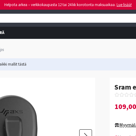
Helpota arkea – verkkokaupasta 12 tai 24 kk korotonta maksuaikaa.
Lue lisää!
RÄ
ips
ikki mallit
tästä
Sram e
109,0
Myymäl