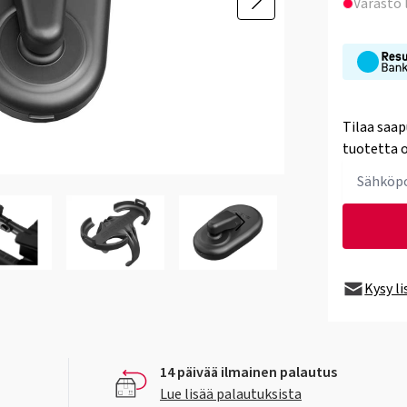
Varasto
Tilaa saap
tuotetta o
Kysy l
14 päivää ilmainen palautus
Lue lisää palautuksista