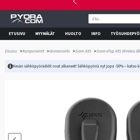
ETUSIVU
MYYMÄLÄT
HUOLTO
INFO
TYÖSUHDEPYÖ
>
>
>
>
Etusivu
Komponentit
Voimansiirto
Sram AXS
Sram eTap AXS Wireless Bl
Kesän sähköpyörädiilit ovat alkaneet! Sähköpyöriä nyt jopa -50% – katso ka