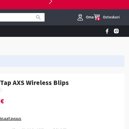
Oma tili
Ostoskori
0
Tap AXS Wireless Blips
0€
äsaatavuus