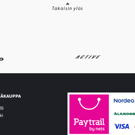
Takaisin ylös
ÄKAUPPA
26
ki