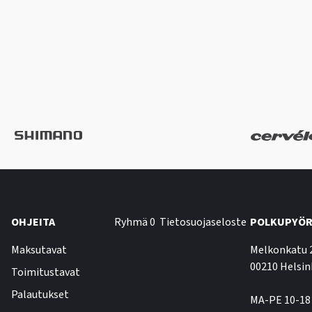
OHJEITA
Ryhmä 0
Tietosuojaseloste
POLKUPYÖR
Maksutavat
Melkonkatu 
00210 Helsin
Toimitustavat
Palautukset
MA-PE 10-18