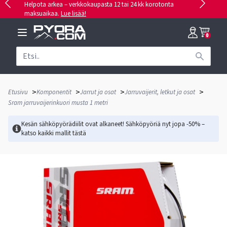
Helpota arkea – verkkokaupasta 12 tai 24 kk korotonta
maksuaikaa.
Lue lisää!
0
>
>
>
>
Etusivu
Komponentit
Jarrut ja osat
Jarruvaijerit, letkut ja osat
Sram jarruvaijerinkuori musta 1 metri
Kesän sähköpyörädiilit ovat alkaneet! Sähköpyöriä nyt jopa -50% –
katso kaikki mallit
tästä