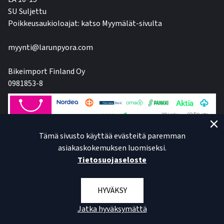
SU Suljettu
Poikkeusaukioloajat: katso Myymälät-sivulta
myynti@larunpyora.com
Bikeimport Finland Oy
0981853-8
Tämä sivusto käyttää evästeitä paremman
asiakaskokemuksen luomiseksi.
Tietosuojaseloste
HYVÄKSY
Jatka hyväksymättä