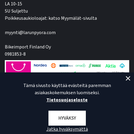
LA 10-15
SU Suljettu
Poikkeusaukioloajat: katso Myymälät-sivulta
myynti@larunpyora.com
Bikeimport Finland Oy
0981853-8
Tämä sivusto käyttää evästeitä paremman
asiakaskokemuksen luomiseksi.
Tietosuojaseloste
HYVÄKSY
Jatka hyväksymättä