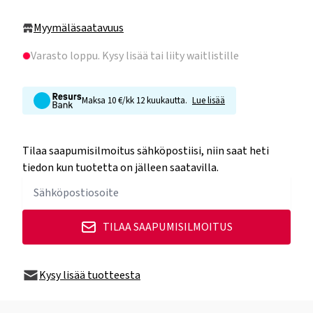
Myymäläsaatavuus
Varasto loppu
. Kysy lisää tai liity waitlistille
Maksa 10 €/kk 12 kuukautta.
Lue lisää
Tilaa saapumisilmoitus sähköpostiisi, niin saat heti
tiedon kun tuotetta on jälleen saatavilla.
TILAA SAAPUMISILMOITUS
Kysy lisää tuotteesta