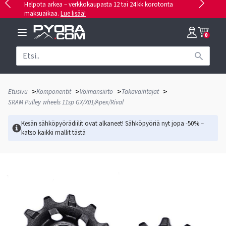
Helpota arkea – verkkokaupasta 12 tai 24 kk korotonta
maksuaikaa.
Lue lisää!
0
>
>
>
>
Etusivu
Komponentit
Voimansiirto
Takavaihtajat
SRAM Pulley wheels 11sp GX/X01/Apex/Rival
Kesän sähköpyörädiilit ovat alkaneet! Sähköpyöriä nyt jopa -50% –
katso kaikki mallit
tästä