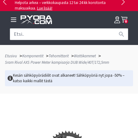
Helpota arkea – verkkokaupasta 12 tai 24 kk korotonta
maksuaikaa.
Lue lisää!
0
>
>
>
>
Etusivu
Komponentit
Tehomittarit
Wattikammet
Sram Rival AXS Power Meter kampisarja DUB Wide/40T/172,5mm
Kesän sähköpyörädiilit ovat alkaneet! Sähköpyöriä nyt jopa -50% –
katso kaikki mallit
tästä