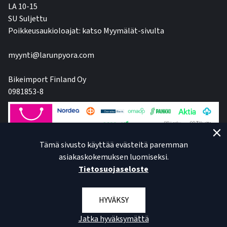
LA 10-15
SU Suljettu
Poikkeusaukioloajat: katso Myymälät-sivulta
myynti@larunpyora.com
Bikeimport Finland Oy
0981853-8
Tämä sivusto käyttää evästeitä paremman
asiakaskokemuksen luomiseksi.
Tietosuojaseloste
HYVÄKSY
Jatka hyväksymättä