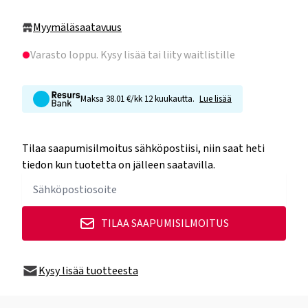
Myymäläsaatavuus
Varasto loppu
. Kysy lisää tai liity waitlistille
Maksa 38.01 €/kk 12 kuukautta.
Lue lisää
Tilaa saapumisilmoitus sähköpostiisi, niin saat heti
tiedon kun tuotetta on jälleen saatavilla.
TILAA SAAPUMISILMOITUS
Kysy lisää tuotteesta