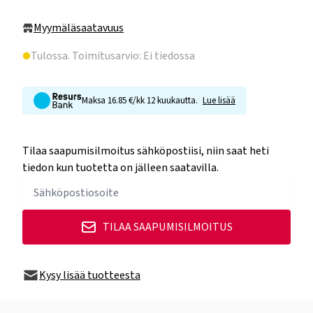
Myymäläsaatavuus
Tulossa
. Toimitusarvio: Ei tiedossa
Maksa 16.85 €/kk 12 kuukautta.
Lue lisää
Tilaa saapumisilmoitus sähköpostiisi, niin saat heti
tiedon kun tuotetta on jälleen saatavilla.
TILAA SAAPUMISILMOITUS
Kysy lisää tuotteesta