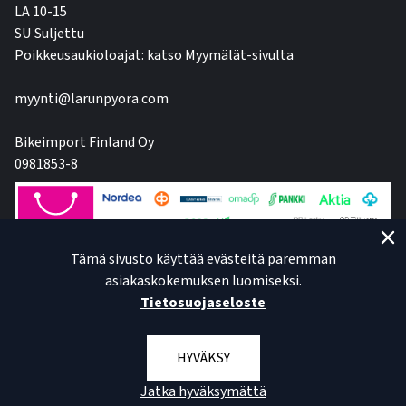
LA 10-15
SU Suljettu
Poikkeusaukioloajat: katso Myymälät-sivulta
myynti@larunpyora.com
Bikeimport Finland Oy
0981853-8
Tämä sivusto käyttää evästeitä paremman
asiakaskokemuksen luomiseksi.
Tietosuojaseloste
HYVÄKSY
Jatka hyväksymättä