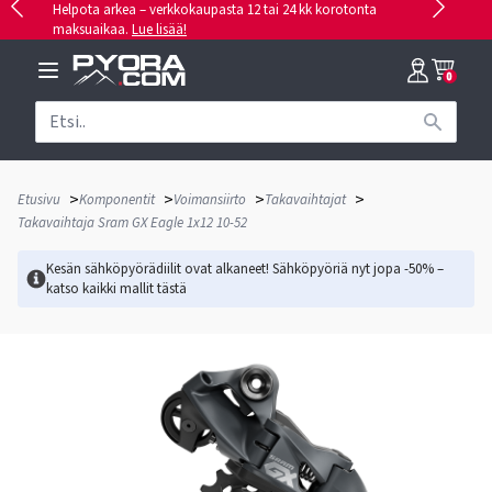
Helpota arkea – verkkokaupasta 12 tai 24 kk korotonta
maksuaikaa.
Lue lisää!
0
>
>
>
>
Etusivu
Komponentit
Voimansiirto
Takavaihtajat
Takavaihtaja Sram GX Eagle 1x12 10-52
Kesän sähköpyörädiilit ovat alkaneet! Sähköpyöriä nyt jopa -50% –
katso kaikki mallit
tästä