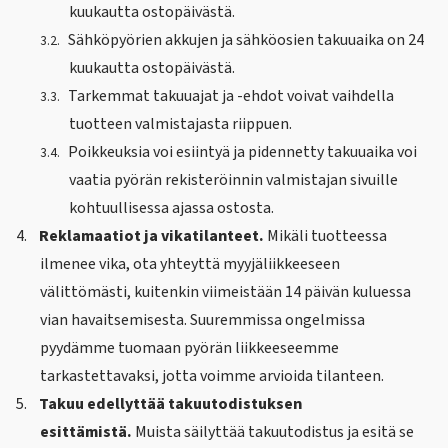
kuukautta ostopäivästä.
Sähköpyörien akkujen ja sähköosien takuuaika on 24
3.2.
kuukautta ostopäivästä.
Tarkemmat takuuajat ja -ehdot voivat vaihdella
3.3.
tuotteen valmistajasta riippuen.
Poikkeuksia voi esiintyä ja pidennetty takuuaika voi
3.4.
vaatia pyörän rekisteröinnin valmistajan sivuille
kohtuullisessa ajassa ostosta.
4.
Reklamaatiot ja vikatilanteet.
Mikäli tuotteessa
ilmenee vika, ota yhteyttä myyjäliikkeeseen
välittömästi, kuitenkin viimeistään 14 päivän kuluessa
vian havaitsemisesta. Suuremmissa ongelmissa
pyydämme tuomaan pyörän liikkeeseemme
tarkastettavaksi, jotta voimme arvioida tilanteen.
5.
Takuu edellyttää takuutodistuksen
esittämistä.
Muista säilyttää takuutodistus ja esitä se