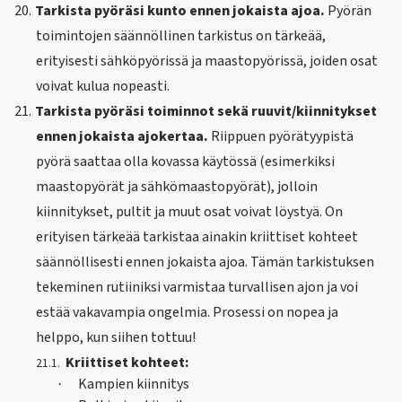
20.
Tarkista pyöräsi kunto ennen jokaista ajoa.
Pyörän
toimintojen säännöllinen tarkistus on tärkeää,
erityisesti sähköpyörissä ja maastopyörissä, joiden osat
voivat kulua nopeasti.
21.
Tarkista pyöräsi toiminnot sekä ruuvit/kiinnitykset
ennen jokaista ajokertaa.
Riippuen pyörätyypistä
pyörä saattaa olla kovassa käytössä (esimerkiksi
maastopyörät ja sähkömaastopyörät), jolloin
kiinnitykset, pultit ja muut osat voivat löystyä. On
erityisen tärkeää tarkistaa ainakin kriittiset kohteet
säännöllisesti ennen jokaista ajoa. Tämän tarkistuksen
tekeminen rutiiniksi varmistaa turvallisen ajon ja voi
estää vakavampia ongelmia. Prosessi on nopea ja
helppo, kun siihen tottuu!
Kriittiset kohteet:
21.1.
Kampien kiinnitys
·