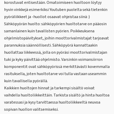
korostuvat entisestään. Omatoimiseen huoltoon löytyy
hyvin vinkkejä esimerkiksi Youtuben puolelta sekä tietenkin
pyöräliikkeet ja -huollot osaavat ohjeistaa siinä :)
Sähköpyörän huolto: sähköpyörien huoltotarve on pääosin
samanlainen kuin tavallisten pyörien. Poikkeuksena
ohjelmistopäivitykset, joihin moottorivalmistajat tarjoavat
parannuksia säännöllisesti. Sähköpyörä kannattaakin
huollattaa liikkeessä, jolla on pyöräsi moottorivalmistajan
tuki ja kyky päivittää ohjelmisto. Varsinkin voimansiirron
komponentit ovat sähköpyörissä merkittävästi kovemmalla
rasituksella, joten huoltotarve voi tulla vastaan useammin
kuin tavallisella pyörällä.
Kaikkien huoltojen hinnat ja tarkempi sisältö voivat
vaihdella huoltoliikkeittäin. Tarkista sisältö ja hinta huoltoa
varatessasi ja kysy tarvittaessa huoltoliikkeeltä neuvoa
sopivan huollon valitsemiseksi.