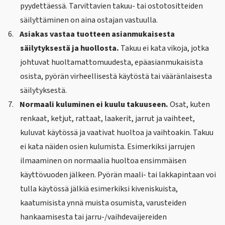
pyydettäessä. Tarvittavien takuu- tai ostotositteiden
säilyttäminen on aina ostajan vastuulla.
6.
Asiakas vastaa tuotteen asianmukaisesta
säilytyksestä ja huollosta.
Takuu ei kata vikoja, jotka
johtuvat huoltamattomuudesta, epäasianmukaisista
osista, pyörän virheellisestä käytöstä tai vääränlaisesta
säilytyksestä.
7.
Normaali kuluminen ei kuulu takuuseen.
Osat, kuten
renkaat, ketjut, rattaat, laakerit, jarrut ja vaihteet,
kuluvat käytössä ja vaativat huoltoa ja vaihtoakin. Takuu
ei kata näiden osien kulumista. Esimerkiksi jarrujen
ilmaaminen on normaalia huoltoa ensimmäisen
käyttövuoden jälkeen. Pyörän maali- tai lakkapintaan voi
tulla käytössä jälkiä esimerkiksi kiveniskuista,
kaatumisista ynnä muista osumista, varusteiden
hankaamisesta tai jarru-/vaihdevaijereiden