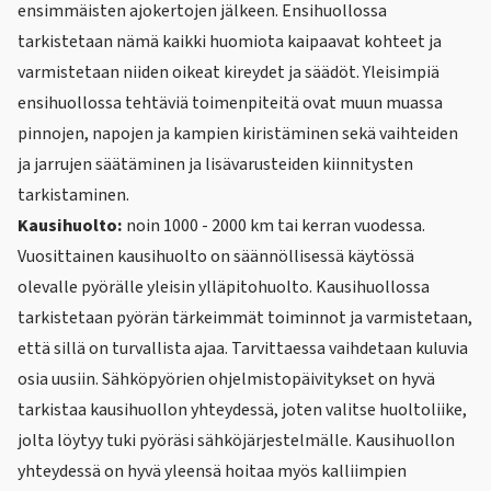
ensimmäisten ajokertojen jälkeen. Ensihuollossa
tarkistetaan nämä kaikki huomiota kaipaavat kohteet ja
varmistetaan niiden oikeat kireydet ja säädöt. Yleisimpiä
ensihuollossa tehtäviä toimenpiteitä ovat muun muassa
pinnojen, napojen ja kampien kiristäminen sekä vaihteiden
ja jarrujen säätäminen ja lisävarusteiden kiinnitysten
tarkistaminen.
Kausihuolto:
noin 1000 - 2000 km tai kerran vuodessa.
Vuosittainen kausihuolto on säännöllisessä käytössä
olevalle pyörälle yleisin ylläpitohuolto. Kausihuollossa
tarkistetaan pyörän tärkeimmät toiminnot ja varmistetaan,
että sillä on turvallista ajaa. Tarvittaessa vaihdetaan kuluvia
osia uusiin. Sähköpyörien ohjelmistopäivitykset on hyvä
tarkistaa kausihuollon yhteydessä, joten valitse huoltoliike,
jolta löytyy tuki pyöräsi sähköjärjestelmälle. Kausihuollon
yhteydessä on hyvä yleensä hoitaa myös kalliimpien