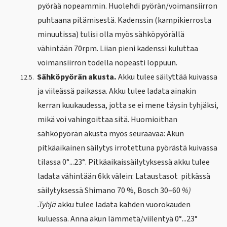
pyörää nopeammin. Huolehdi pyörän/voimansiirron
puhtaana pitämisestä. Kadenssin (kampikierrosta
minuutissa) tulisi olla myös sähköpyörällä
vähintään 70rpm. Liian pieni kadenssi kuluttaa
voimansiirron todella nopeasti loppuun.
Sähköpyörän akusta.
Akku tulee säilyttää kuivassa
12.5.
ja viileässä paikassa. Akku tulee ladata ainakin
kerran kuukaudessa, jotta se ei mene täysin tyhjäksi,
mikä voi vahingoittaa sitä. Huomioithan
sähköpyörän akusta myös seuraavaa: Akun
pitkäaikainen säilytys irrotettuna pyörästä kuivassa
tilassa 0°...23°. Pitkäaikaissäilytyksessä akku tulee
ladata vähintään 6kk välein: Lataustasot pitkässä
säilytyksessä Shimano 70 %, Bosch 30–60
%)
.Tyhjä
akku tulee ladata kahden vuorokauden
kuluessa. Anna akun lämmetä/viilentyä 0°...23°