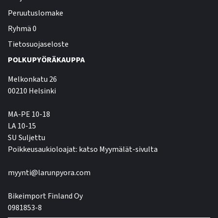
Peruutuslomake
Ryhmä 0
Tietosuojaseloste
POLKUPYÖRÄKAUPPA
Melkonkatu 26
00210 Helsinki
MA-PE 10-18
LA 10-15
SU Suljettu
Poikkeusaukioloajat: katso Myymälät-sivulta
myynti@larunpyora.com
Bikeimport Finland Oy
0981853-8