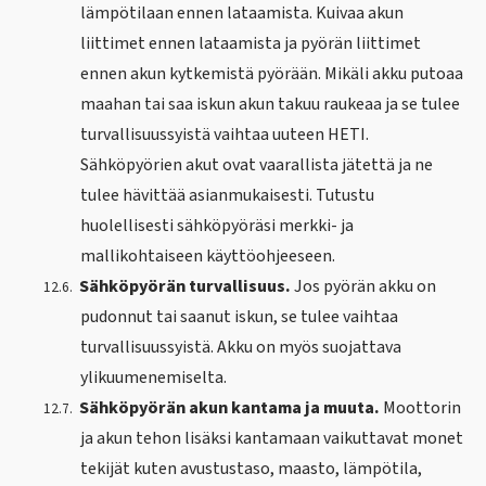
lämpötilaan ennen lataamista. Kuivaa akun
liittimet ennen lataamista ja pyörän liittimet
ennen akun kytkemistä pyörään. Mikäli akku putoaa
maahan tai saa iskun akun takuu raukeaa ja se tulee
turvallisuussyistä vaihtaa uuteen HETI.
Sähköpyörien akut ovat vaarallista jätettä ja ne
tulee hävittää asianmukaisesti. Tutustu
huolellisesti sähköpyöräsi merkki- ja
mallikohtaiseen käyttöohjeeseen.
Sähköpyörän turvallisuus.
Jos pyörän akku on
12.6.
pudonnut tai saanut iskun, se tulee vaihtaa
turvallisuussyistä. Akku on myös suojattava
ylikuumenemiselta.
Sähköpyörän akun kantama ja muuta.
Moottorin
12.7.
ja akun tehon lisäksi kantamaan vaikuttavat monet
tekijät kuten avustustaso, maasto, lämpötila,