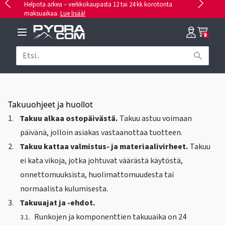
Helpota arkea – verkkokaupasta 12 tai 24 kk korotonta
maksuaikaa.
Lue lisää!
0
Takuuohjeet ja huollot
1.
Takuu alkaa ostopäivästä.
Takuu astuu voimaan
päivänä, jolloin asiakas vastaanottaa tuotteen.
2.
Takuu kattaa valmistus- ja materiaalivirheet.
Takuu
ei kata vikoja, jotka johtuvat väärästä käytöstä,
onnettomuuksista, huolimattomuudesta tai
normaalista kulumisesta.
3.
Takuuajat ja -ehdot.
Runkojen ja komponenttien takuuaika on 24
3.1.