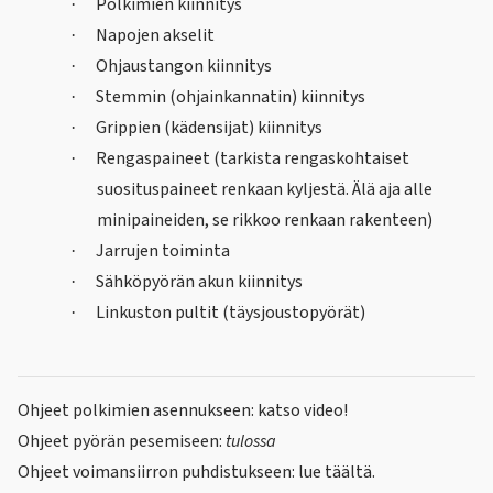
Polkimien kiinnitys
·
Napojen akselit
·
Ohjaustangon kiinnitys
·
Stemmin (ohjainkannatin) kiinnitys
·
Grippien (kädensijat) kiinnitys
·
Rengaspaineet (tarkista rengaskohtaiset
·
suosituspaineet renkaan kyljestä. Älä aja alle
minipaineiden, se rikkoo renkaan rakenteen)
Jarrujen toiminta
·
Sähköpyörän akun kiinnitys
·
Linkuston pultit (täysjoustopyörät)
·
Ohjeet polkimien asennukseen:
katso video!
Ohjeet pyörän pesemiseen:
tulossa
Ohjeet voimansiirron puhdistukseen:
lue täältä.