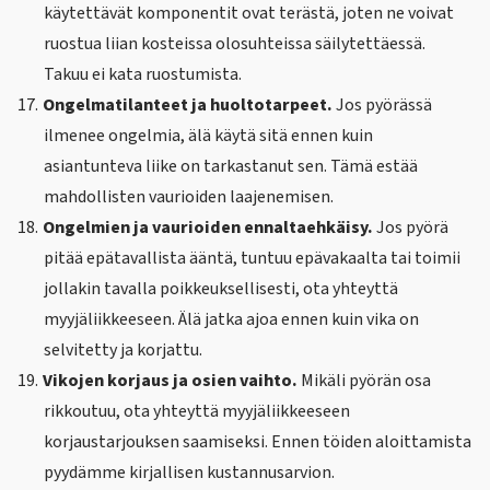
käytettävät komponentit ovat terästä, joten ne voivat
ruostua liian kosteissa olosuhteissa säilytettäessä.
Takuu ei kata ruostumista.
17.
Ongelmatilanteet ja huoltotarpeet.
Jos pyörässä
ilmenee ongelmia, älä käytä sitä ennen kuin
asiantunteva liike on tarkastanut sen. Tämä estää
mahdollisten vaurioiden laajenemisen.
18.
Ongelmien ja vaurioiden ennaltaehkäisy.
Jos pyörä
pitää epätavallista ääntä, tuntuu epävakaalta tai toimii
jollakin tavalla poikkeuksellisesti, ota yhteyttä
myyjäliikkeeseen. Älä jatka ajoa ennen kuin vika on
selvitetty ja korjattu.
19.
Vikojen korjaus ja osien vaihto.
Mikäli pyörän osa
rikkoutuu, ota yhteyttä myyjäliikkeeseen
korjaustarjouksen saamiseksi. Ennen töiden aloittamista
pyydämme kirjallisen kustannusarvion.