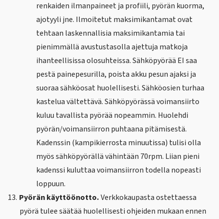
renkaiden ilmanpaineet ja profiili, pyörän kuorma,
ajotyyli jne. Ilmoitetut maksimikantamat ovat
tehtaan laskennallisia maksimikantamia tai
pienimmällä avustustasolla ajettuja matkoja
ihanteellisissa olosuhteissa. Sähköpyörää EI saa
pestä painepesurilla, poista akku pesun ajaksi ja
suoraa sähköosat huolellisesti. Sähköosien turhaa
kastelua vältettävä. Sähköpyörässä voimansiirto
kuluu tavallista pyörää nopeammin. Huolehdi
pyörän/voimansiirron puhtaana pitämisestä.
Kadenssin (kampikierrosta minuutissa) tulisi olla
myös sähköpyörällä vähintään 70rpm. Liian pieni
kadenssi kuluttaa voimansiirron todella nopeasti
loppuun.
13.
Pyörän käyttöönotto.
Verkkokaupasta ostettaessa
pyörä tulee säätää huolellisesti ohjeiden mukaan ennen