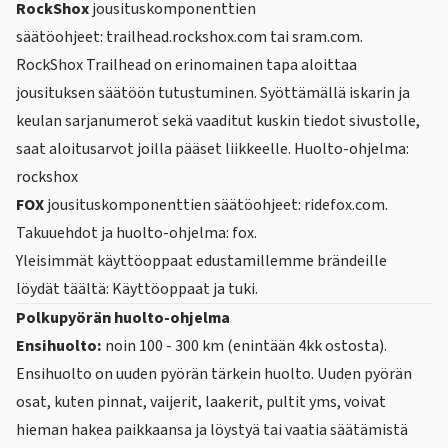
RockShox
jousituskomponenttien
säätöohjeet:
trailhead.rockshox.com
tai
sram.com
.
RockShox Trailhead on erinomainen tapa aloittaa
jousituksen säätöön tutustuminen. Syöttämällä iskarin ja
keulan sarjanumerot sekä vaaditut kuskin tiedot sivustolle,
saat aloitusarvot joilla pääset liikkeelle. Huolto-ohjelma:
rockshox
FOX
jousituskomponenttien säätöohjeet:
ridefox.com
.
Takuuehdot ja huolto-ohjelma:
fox
.
Yleisimmät käyttöoppaat edustamillemme brändeille
löydät täältä:
Käyttöoppaat ja tuki.
Polkupyörän huolto-ohjelma
Ensihuolto:
noin 100 - 300 km (enintään 4kk ostosta).
Ensihuolto on uuden pyörän tärkein huolto. Uuden pyörän
osat, kuten pinnat, vaijerit, laakerit, pultit yms, voivat
hieman hakea paikkaansa ja löystyä tai vaatia säätämistä