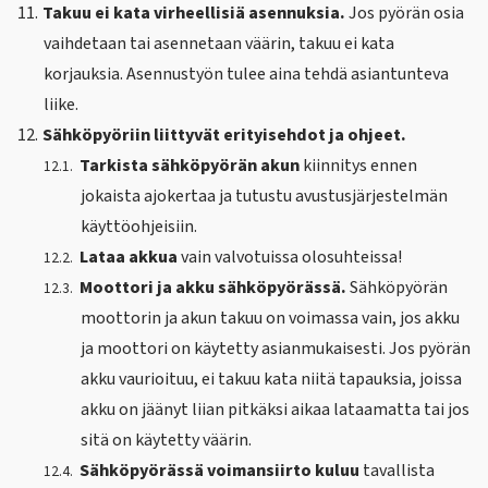
11.
Takuu ei kata virheellisiä asennuksia.
Jos pyörän osia
vaihdetaan tai asennetaan väärin, takuu ei kata
korjauksia. Asennustyön tulee aina tehdä asiantunteva
liike.
12.
Sähköpyöriin liittyvät erityisehdot ja ohjeet.
Tarkista sähköpyörän akun
kiinnitys ennen
12.1.
jokaista ajokertaa ja tutustu avustusjärjestelmän
käyttöohjeisiin.
Lataa akkua
vain valvotuissa olosuhteissa!
12.2.
Moottori ja akku sähköpyörässä.
Sähköpyörän
12.3.
moottorin ja akun takuu on voimassa vain, jos akku
ja moottori on käytetty asianmukaisesti. Jos pyörän
akku vaurioituu, ei takuu kata niitä tapauksia, joissa
akku on jäänyt liian pitkäksi aikaa lataamatta tai jos
sitä on käytetty väärin.
Sähköpyörässä voimansiirto kuluu
tavallista
12.4.