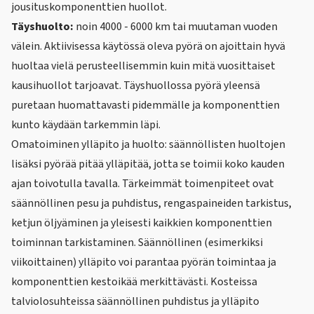
jousituskomponenttien huollot.
Täyshuolto:
noin 4000 - 6000 km tai muutaman vuoden
välein. Aktiivisessa käytössä oleva pyörä on ajoittain hyvä
huoltaa vielä perusteellisemmin kuin mitä vuosittaiset
kausihuollot tarjoavat. Täyshuollossa pyörä yleensä
puretaan huomattavasti pidemmälle ja komponenttien
kunto käydään tarkemmin läpi.
Omatoiminen ylläpito ja huolto: säännöllisten huoltojen
lisäksi pyörää pitää ylläpitää, jotta se toimii koko kauden
ajan toivotulla tavalla. Tärkeimmät toimenpiteet ovat
säännöllinen pesu ja puhdistus, rengaspaineiden tarkistus,
ketjun öljyäminen ja yleisesti kaikkien komponenttien
toiminnan tarkistaminen. Säännöllinen (esimerkiksi
viikoittainen) ylläpito voi parantaa pyörän toimintaa ja
komponenttien kestoikää merkittävästi. Kosteissa
talviolosuhteissa säännöllinen puhdistus ja ylläpito