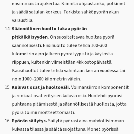
ensimmäistä ajokertaa. Kiinnitä ohjaustanko, polkimet
ja säädä satulan korkeus. Tarkista sähköpyörän akun
varaustila.
14.
Säännöllinen huolto takaa pyörän
pitkäikäisyyden.
On suositeltavaa huoltaa pyörä
säännöllisesti. Ensihuolto tulee tehdä 100-300
kilometrin ajon jälkeen pyörätyypistä ja käytöstä
riippuen, kuitenkin viimeistään 4kk ostopäivästä.
Kausihuollot tulee tehdä vähintään kerran vuodessa tai
noin 1000–2000 kilometrin välein.
15.
Kuluvat osat ja huoltoväli.
Voimansiirron komponentit
ja renkaat ovat erityisen kuluvia osia. Huolehdi pyöräsi
puhtaana pitämisestä ja säännöllisestä huollosta, jotta
pyörä toimii moitteettomasti.
16.
Pyörän säilytys.
Säilytä pyöräsi aina mahdollisimman
kuivassa tilassa ja säältä suojattuna. Monet pyörissä