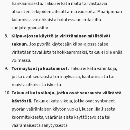
hankaamisesta. Takuu ei kata näitä tai vastaavia
ulkoisten tekijöiden aiheuttamia vaurioita. Maalipinnan
kulumista voi ehkäistä halutessaan erilaisilla
suojateippauksilla.
8.
Kilpa-ajossa käyttö ja virittäminen mitätöivät
takuun.
Jos pyörää käytetään kilpa-ajossa tai se
viritetään tavallista tehokkaammaksi, takuu ei ole enää
voimassa.
9.
Törmäykset ja kaatumiset.
Takuu ei kata vahinkoja,
jotka ovat seurausta törmäyksistä, kaatumisista tai
muista ulkoisista iskusta.
10.
Takuu ei kata vikoja, jotka ovat seurausta väärästä
käytöstä.
Takuu ei kata vikoja, jotka ovat syntyneet
pyörän vääränlaisen käytön vuoksi, kuten liiallisesta
kuormituksesta, vääränlaisista käyttötavoista tai
vääränlaisesta säilytyksestä.