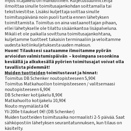
myös iltajakelu on mahdollinen. Kuljetussuunnittelija
ilmoittaa sinulle toimitusajankohdan soittamalla tai
tekstiviestitse. Lisäksi kuljettaja soittaa sinulle
toimituspäivänä noin puoli tuntia ennen lähetyksen
toimittamista. Toimitus on aina vastaanottajan pihaan,
ellei lähetykselle ole tilattu sisäänkantoa lisäpalveluna.
Mikäli et ole paikalla sovittuna toimitusajankohtana,
kuljetamme tuotteet takaisin terminaaliin ja veloitamme
uudesta kotiinkuljetuksesta uuden maksun.
Huom! Tilauksesi saatuamme ilmoitamme pyörän
arvioidun valmistumispäivän – kovimpana sesonkina
keväällä ja alkukesällä pyörien toimitusajat voivat olla
tavallista pidemmät!
Muiden tuotteiden
toimitustavat ja hinnat:
Toimitus DB Schenker noutopisteeseen 5,90€
Toimitus Matkahuollon toimipisteeseen / valitsemaasi
noutopisteeseen 6,90€
DB Schenker kotijakelu 8,90€
Matkahuolto kotijakelu 10,90€
Nouto myymälästä 0€
Yli 200e tilaukset 0€! (DB Schenker)
Muiden tuotteiden toimitusaika normaalisti 2-5 päivää. Saat
sähköpostiin lähetyksen seurantatunnuksen, kun tilaus on
käsitelty.