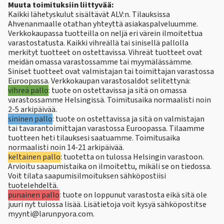
Muuta toimituksiin liittyvää:
Kaikki lähetyskulut sisältävät ALV:n. Tilauksissa
Ahvenanmaalle otathan yhteyttä asiakaspalveluumme.
Verkkokaupassa tuotteilla on neljä eri värein ilmoitettua
varastostatusta. Kaikki vihreällä tai sinisellä pallolla
merkityt tuotteet on ostettavissa. Vihreät tuotteet ovat
meidän omassa varastossamme tai myymälässämme.
Siniset tuotteet ovat valmistajan tai toimittajan varastossa
Euroopassa. Verkkokaupan varastosaldot selitettynä:
vihreä pallo
: tuote on ostettavissa ja sitä on omassa
varastossamme Helsingissä. Toimitusaika normaalisti noin
2-5 arkipäivää.
sininen pallo
: tuote on ostettavissa ja sitä on valmistajan
tai tavarantoimittajan varastossa Euroopassa. Tilaamme
tuotteen heti tilauksesi saatuamme. Toimitusaika
normaalisti noin 14-21 arkipäivää.
keltainen pallo
: tuotetta on tulossa Helsingin varastoon.
Arvioitu saapumistaika on ilmoitettu, mikäli se on tiedossa.
Voit tilata saapumisilmoituksen sähköpostiisi
tuotelehdeltä.
punainen pallo
: tuote on loppunut varastosta eikä sitä ole
juuri nyt tulossa lisää. Lisätietoja voit kysyä sähköpostitse
myynti@larunpyora.com.