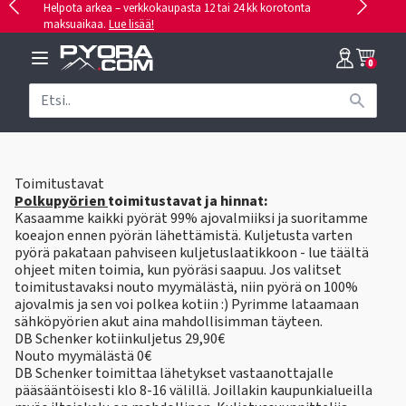
Helpota arkea – verkkokaupasta 12 tai 24 kk korotonta
maksuaikaa.
Lue lisää!
0
Toimitustavat
Polkupyörien
toimitustavat ja hinnat:
Kasaamme kaikki pyörät 99% ajovalmiiksi ja suoritamme
koeajon ennen pyörän lähettämistä. Kuljetusta varten
pyörä pakataan pahviseen kuljetuslaatikkoon -
lue täältä
ohjeet
miten toimia, kun pyöräsi saapuu. Jos valitset
toimitustavaksi nouto myymälästä, niin pyörä on 100%
ajovalmis ja sen voi polkea kotiin :) Pyrimme lataamaan
sähköpyörien akut aina mahdollisimman täyteen.
DB Schenker kotiinkuljetus 29,90€
Nouto myymälästä 0€
DB Schenker toimittaa lähetykset vastaanottajalle
pääsääntöisesti klo 8-16 välillä. Joillakin kaupunkialueilla