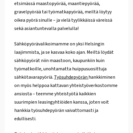
etsimässä maastopyörää, maantiepyörää,
gravelpyörää tai työmatkapyörää, meiltä löytyy
oikea pyörä sinulle – ja vielä tyylikkäissä väreissä
sekä asiantuntevalla palvelulla!
Sähköpyörävalikoimamme on yksi Helsingin
laajimmista, ja se kasvaa koko ajan. Meiltä löydät
sähköpyörät niin maastoon, kaupunkiin kuin
työmatkoille, unohtamatta huippusuosittuja
sähkötavarapyöriä.
Työsuhdepyörän
hankkiminen
on myös helppoa kattavan yhteistyöverkostomme
ansiosta – teemme yhteistyötä kaikkien
suurimpien leasingyhtiöiden kanssa, joten voit
hankkia työsuhdepyörän vaivattomasti ja
edullisesti.