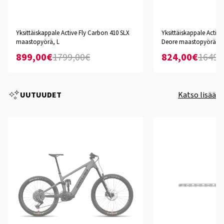
Yksittäiskappale Active Fly Carbon 410 SLX
Yksittäiskappale Active
maastopyörä, L
Deore maastopyörä, M
899,00€
1799,00€
824,00€
1649,
UUTUUDET
Katso lisää