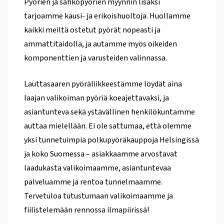
Pyörien ja sähköpyörien myynnin lisäksi
tarjoamme kausi- ja erikoishuoltoja. Huollamme
kaikki meiltä ostetut pyörät nopeasti ja
ammattitaidolla, ja autamme myös oikeiden
komponenttien ja varusteiden valinnassa.
Lauttasaaren pyöräliikkeestämme löydät aina
laajan valikoiman pyöriä koeajettavaksi, ja
asiantunteva sekä ystävällinen henkilökuntamme
auttaa mielellään. Ei ole sattumaa, että olemme
yksi tunnetuimpia polkupyöräkauppoja Helsingissä
ja koko Suomessa – asiakkaamme arvostavat
laadukasta valikoimaamme, asiantuntevaa
palveluamme ja rentoa tunnelmaamme.
Tervetuloa tutustumaan valikoimaamme ja
fiilistelemään rennossa ilmapiirissä!