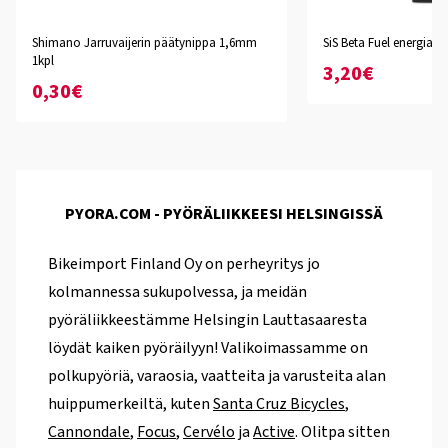
Shimano Jarruvaijerin päätynippa 1,6mm
SiS Beta Fuel energiage
1kpl
3,20€
0,30€
PYORA.COM - PYÖRÄLIIKKEESI HELSINGISSÄ
Bikeimport Finland Oy on perheyritys jo
kolmannessa sukupolvessa, ja meidän
pyöräliikkeestämme Helsingin Lauttasaaresta
löydät kaiken pyöräilyyn! Valikoimassamme on
polkupyöriä, varaosia, vaatteita ja varusteita alan
huippumerkeiltä, kuten
Santa Cruz Bicycles
,
Cannondale
,
Focus
,
Cervélo
ja
Active
. Olitpa sitten