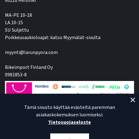
00210 Helsinki
MA-PE 10-18
LA 10-15
SU Suljettu
Poikkeusaukioloajat: katso Myymälät-sivulta
myynti@larunpyora.com
Bikeimport Finland Oy
0981853-8
Tämä sivusto käyttää evästeitä paremman
asiakaskokemuksen luomiseksi.
Tietosuojaseloste