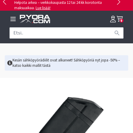
Helpota arkea – verkkokaupasta 12 tai 24 kk korotonta
maksuaikaa.
Lue lisää!
0
Kesän sähköpyörädiilit ovat alkaneet! Sähköpyöriä nyt jopa -50% –
katso kaikki mallit
tästä