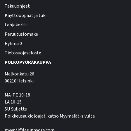
Takuuohjeet
Käyttöoppaat ja tuki
Lahjakortti
Peruutuslomake
Ryhmä 0
Tietosuojaseloste
POLKUPYÖRÄKAUPPA
Melkonkatu 26
00210 Helsinki
MA-PE 10-18
LA 10-15
SU Suljettu
Poikkeusaukioloajat: katso Myymälät-sivulta
myynti@larunpyora.com