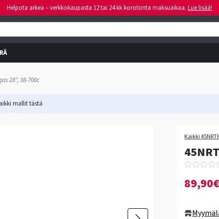
Helpota arkea – verkkokaupasta 12 tai 24 kk korotonta maksuaikaa.
Lue lisää!
RÄ
as 28", 38-700c
ikki mallit
tästä
Kaikki 45NRTH
45NRTH
89,90
Myymäl