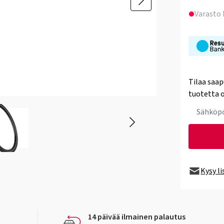
Varasto
Tilaa saap
tuotetta o
Kysy l
14 päivää ilmainen palautus