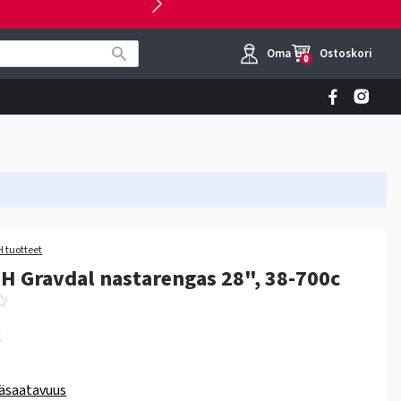
Oma tili
Ostoskori
0
 tuotteet
 Gravdal nastarengas 28", 38-700c
€
äsaatavuus