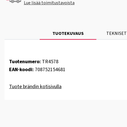
Lue lisää toimitustavoista
TUOTEKUVAUS
TEKNISET
Tuotenumero:
TR4578
EAN-koodi:
708752154681
Tuote brändin kotisivulla