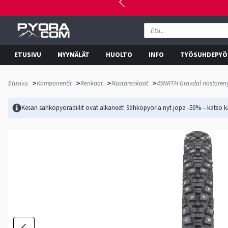
ETUSIVU
MYYMÄLÄT
HUOLTO
INFO
TYÖSUHDEPYÖ
>
>
>
>
Etusivu
Komponentit
Renkaat
Nastarenkaat
45NRTH Gravdal nastareng
Kesän sähköpyörädiilit ovat alkaneet! Sähköpyöriä nyt jopa -50% – katso ka