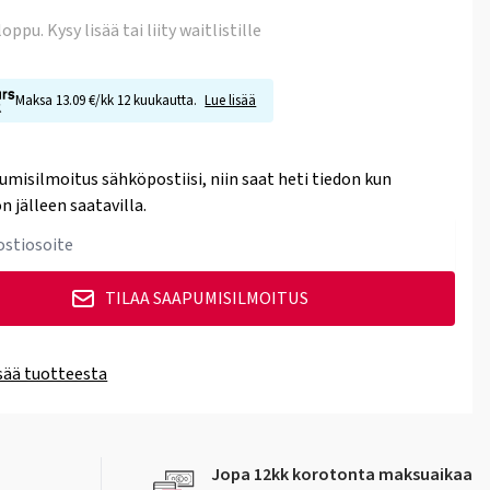
 loppu
. Kysy lisää tai liity waitlistille
Maksa 13.09 €/kk 12 kuukautta.
Lue lisää
umisilmoitus sähköpostiisi, niin saat heti tiedon kun
n jälleen saatavilla.
TILAA SAAPUMISILMOITUS
isää tuotteesta
Jopa 12kk korotonta maksuaikaa