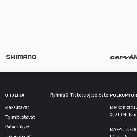
OHJEITA
Ryhmä 0
Tietosuojaseloste
POLKUPYÖR
Maksutavat
Melkonkatu 
00210 Helsin
Toimitustavat
Palautukset
MA-PE 10-18
Takuuohjeet
LA 10-15