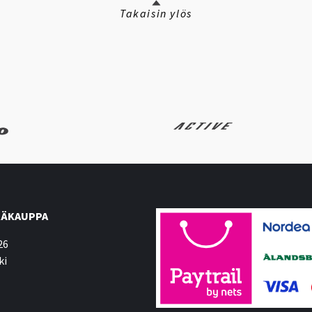
Takaisin ylös
ÄKAUPPA
26
ki