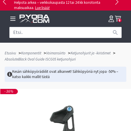
Helpota arkea – verkkokaupasta 12 tai 24 kk korotonta
maksuaikaa.
Lue lisää!
0
>
>
>
>
Etusivu
Komponentit
Voimansiirto
Ketjunohjurit ja -kiristimet
AbsoluteBlack Oval Guide ISCG05 ketjunohjuri
Kesän sähköpyörädiilit ovat alkaneet! Sähköpyöriä nyt jopa -50% –
katso kaikki mallit
tästä
-36%