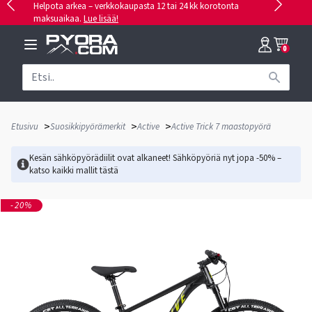
Helpota arkea – verkkokaupasta 12 tai 24 kk korotonta
maksuaikaa.
Lue lisää!
0
>
>
>
Etusivu
Suosikkipyörämerkit
Active
Active Trick 7 maastopyörä
Kesän sähköpyörädiilit ovat alkaneet! Sähköpyöriä nyt jopa -50% –
katso kaikki mallit
tästä
-20%