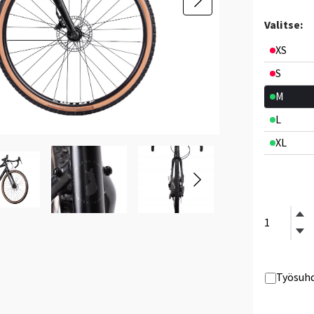
Valitse:
XS
S
M
L
XL
Työsuhd