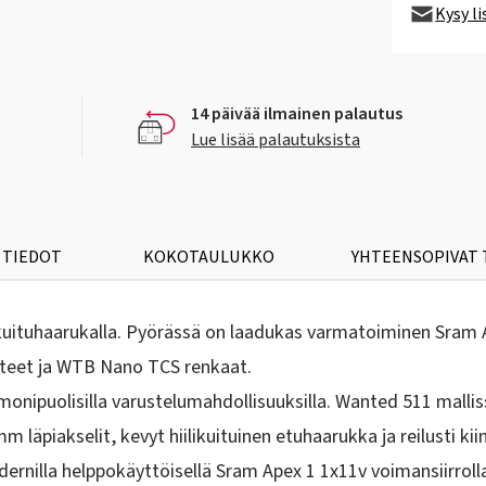
Kysy l
14 päivää ilmainen palautus
Lue lisää palautuksista
 TIEDOT
KOKOTAULUKKO
YHTEENSOPIVAT
ikuituhaarukalla. Pyörässä on laadukas varmatoiminen Sram A
anteet ja WTB Nano TCS renkaat.
onipuolisilla varustelumahdollisuuksilla. Wanted 511 mallissa
m läpiakselit, kevyt hiilikuituinen etuhaarukka ja reilusti ki
modernilla helppokäyttöisellä Sram Apex 1 1x11v voimansiirro