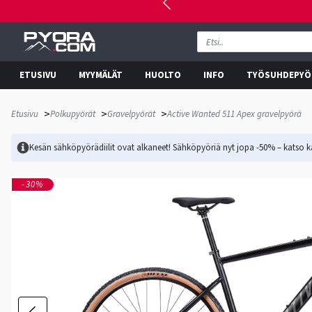
ETUSIVU
MYYMÄLÄT
HUOLTO
INFO
TYÖSUHDEPYÖ
>
>
>
Etusivu
Polkupyörät
Gravelpyörät
Active Wanted 511 Apex gravelpyörä
Kesän sähköpyörädiilit ovat alkaneet! Sähköpyöriä nyt jopa -50% – katso ka
-30%