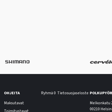
OHJEITA
Ryhmä 0
Tietosuojaseloste
POLKUPYÖR
Maksutavat
Melkonkatu 
00210 Helsin
Toimitustavat