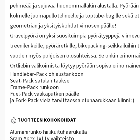
pehmeää ja sujuvaa huonommallakin alustalla. Pyörään o
kolmelle juomapullotelineelle ja toptube-bagille sekä e
geometrian ja yksityiskohdat vimosen päälle!
Gravelpyörä on yksi suosituimpia pyörätyyppejä viimevuo
treenilenkeille, pyöräretkille, bikepacking-seikkailuihin 
vuoden myös pohjoisen olosuhteissa. Se onkin erinomain
Ortliebin valikoimista löytyy pyörään sopiva erinomain
Handlebar-Pack
ohjaustankoon
Seat-Pack
satulan taakse
Frame-Pack
runkoon
Fuel-Pack
vaakaputken päälle
ja
Fork-Pack
vielä tarvittaessa etuhaarukkaan kiinni :)
TUOTTEEN KOHOKOHDAT
Alumiinirunko hiilikuituhaarukalla
Sram Apex 1x11v vaihteisto