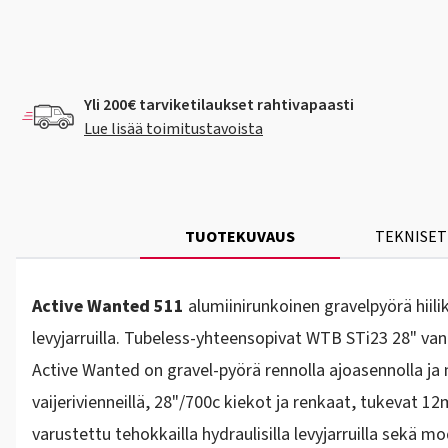
Yli 200€ tarviketilaukset rahtivapaasti
Lue lisää toimitustavoista
TUOTEKUVAUS
TEKNISET
Active Wanted 511
alumiinirunkoinen gravelpyörä hiil
levyjarruilla. Tubeless-yhteensopivat WTB STi23 28" v
Active Wanted on gravel-pyörä rennolla ajoasennolla ja m
vaijerivienneillä, 28"/700c kiekot ja renkaat, tukevat 12m
varustettu tehokkailla hydraulisilla levyjarruilla sekä 