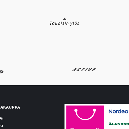
Takaisin ylös
ÄKAUPPA
26
ki