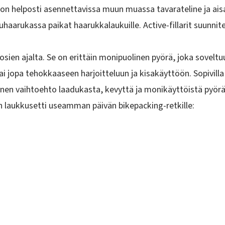
n helposti asennettavissa muun muassa tavarateline ja aisa
tuhaarukassa paikat haarukkalaukuille. Active-fillarit suunn
sien ajalta. Se on erittäin monipuolinen pyörä, joka sovelt
tai jopa tehokkaaseen harjoitteluun ja kisakäyttöön. Sopivilla 
en vaihtoehto laadukasta, kevyttä ja monikäyttöistä pyörää
en laukkusetti useamman päivän bikepacking-retkille: