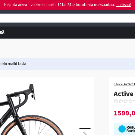
Helpota arkea – verkkokaupasta 12 tai 24 kk korotonta maksuaikaa.
Lue lisää!
RÄ
ikki mallit
tästä
-30%
Kaikki Active 
Active
1599,