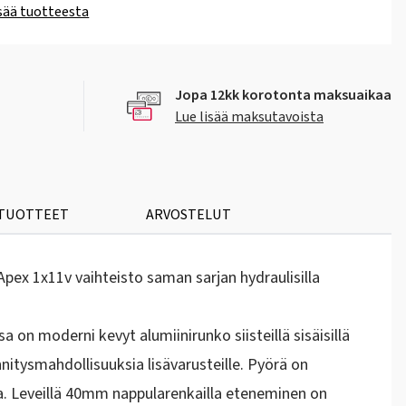
isää tuotteesta
Jopa 12kk korotonta maksuaikaa
Lue lisää maksutavoista
 TUOTTEET
ARVOSTELUT
pex 1x11v vaihteisto saman sarjan hydraulisilla
 on moderni kevyt alumiinirunko siisteillä sisäisillä
innitysmahdollisuuksia lisävarusteille. Pyörä on
lla. Leveillä 40mm nappularenkailla eteneminen on