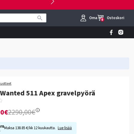
Oma tili
Ostoskori
0
tuotteet
 Wanted 511 Apex gravelpyörä
00€
2290,00€
Maksa 138.85 €/kk 12 kuukautta.
Lue lisää