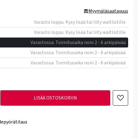
Myymäläsaatavuus
Varasto loppu. Kysy lisää tai liity waitlistille
Varasto loppu. Kysy lisää tai liity waitlistille
Varastossa. Toimitusaika noin 2 - 6 arkipäivää
Varastossa. Toimitusaika noin 2 - 6 arkipäivää
Varastossa. Toimitusaika noin 2 - 6 arkipäivää
LISÄÄ OSTOSKORIIN
epyörätilaus