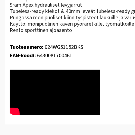
Sram Apex hydrauliset levyjarrut
Tubeless-ready kiekot & 40mm leveät tubeless-ready g
Rungossa monipuoliset kiinnityspisteet laukuille ja varus
Käyttö: monipuolinen kaveri pyöräretkille, työmatkoille 
Rento sporttinen ajoasento
Tuotenumero:
624WG51152BKS
EAN-koodi:
6430081700461