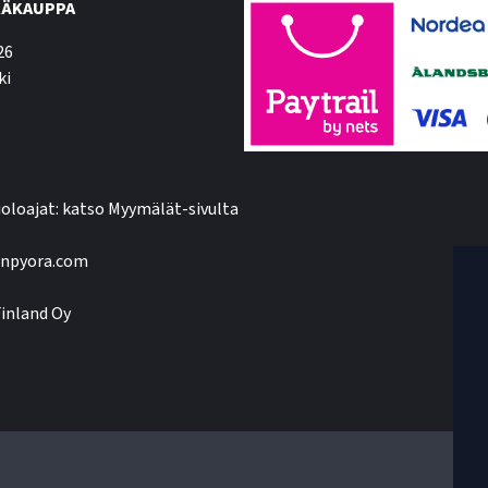
ÄKAUPPA
26
ki
oloajat: katso Myymälät-sivulta
npyora.com
inland Oy