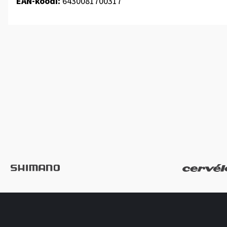
EAN-koodi:
6430081700317