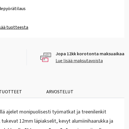
epyörätilaus
isää tuotteesta
Jopa 12kk korotonta maksuaikaa
Lue lisää maksutavoista
 TUOTTEET
ARVOSTELUT
llä ajelet monipuolisesti työmatkat ja treenilenkit
t, tukevat 12mm läpiakselit, kevyt alumiinihaarukka ja