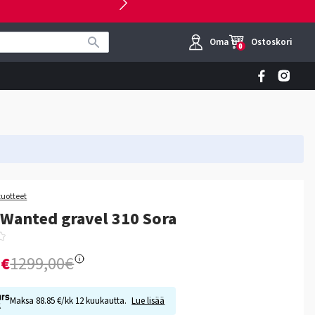
Oma tili
Ostoskori
0
tuotteet
 Wanted gravel 310 Sora
0€
1299,00€
Maksa 88.85 €/kk 12 kuukautta.
Lue lisää