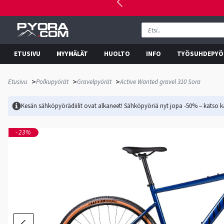
ETUSIVU
MYYMÄLÄT
HUOLTO
INFO
TYÖSUHDEPYÖ
>
>
>
Etusivu
Polkupyörät
Gravelpyörät
Active Wanted gravel 310 Sora
Kesän sähköpyörädiilit ovat alkaneet! Sähköpyöriä nyt jopa -50% – katso ka
-23%