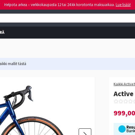
Helpota arkea – verkkokaupasta 12 tai 24 kk korotonta maksuaikaa.
Lue lisää!
RÄ
ikki mallit
tästä
-23%
Kaikki Active 
Active
999,0