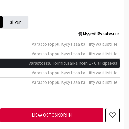
silver
Myymäläsaatavuus
Varasto loppu. Kysy lisää tai liity waitlistille
Varasto loppu. Kysy lisää tai liity waitlistille
Varastossa. Toimitusaika noin 2 - 6 arkipäivää
Varasto loppu. Kysy lisää tai liity waitlistille
Varasto loppu. Kysy lisää tai liity waitlistille
LISÄÄ OSTOSKORIIN