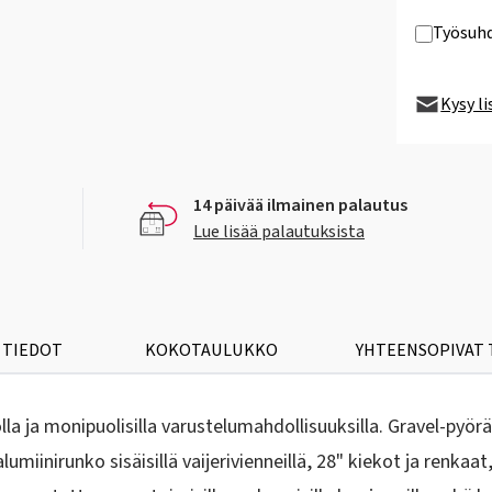
Työsuhd
Kysy l
14 päivää ilmainen palautus
Lue lisää palautuksista
 TIEDOT
KOKOTAULUKKO
YHTEENSOPIVAT
la ja monipuolisilla varustelumahdollisuuksilla. Gravel-pyörä
iinirunko sisäisillä vaijerivienneillä, 28" kiekot ja renkaa