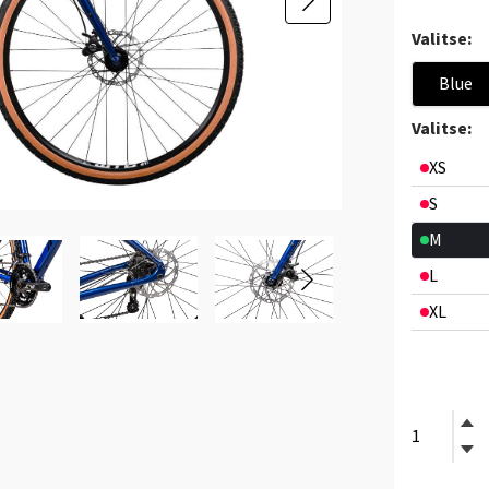
Valitse:
Blue
Valitse:
XS
S
M
L
XL