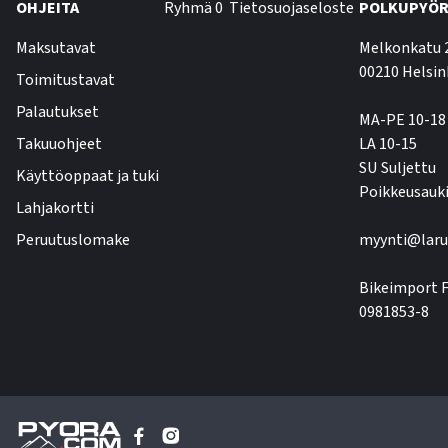
OHJEITA
Ryhmä 0
Tietosuojaseloste
POLKUPYÖR
Maksutavat
Melkonkatu 
00210 Helsin
Toimitustavat
Palautukset
MA-PE 10-18
Takuuohjeet
LA 10-15
SU Suljettu
Käyttöoppaat ja tuki
Poikkeusauki
Lahjakortti
Peruutuslomake
myynti@laru
Bikeimport F
0981853-8