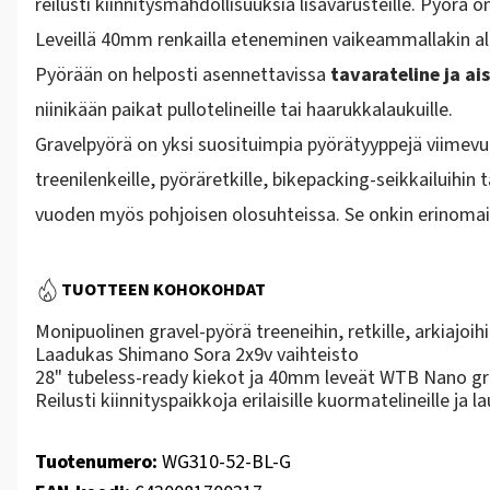
reilusti kiinnitysmahdollisuuksia lisävarusteille. Pyörä 
Leveillä 40mm renkailla eteneminen vaikeammallakin al
Pyörään on helposti asennettavissa
tavarateline ja ai
niinikään paikat pullotelineille tai haarukkalaukuille.
Gravelpyörä on yksi suosituimpia pyörätyyppejä viimevuo
treenilenkeille, pyöräretkille, bikepacking-seikkailuihin 
vuoden myös pohjoisen olosuhteissa. Se onkin erinomain
TUOTTEEN KOHOKOHDAT
Monipuolinen gravel-pyörä treeneihin, retkille, arkiajoih
Laadukas Shimano Sora 2x9v vaihteisto
28" tubeless-ready kiekot ja 40mm leveät WTB Nano gr
Reilusti kiinnityspaikkoja erilaisille kuormatelineille ja la
Tuotenumero:
WG310-52-BL-G