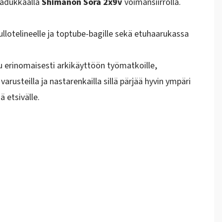
laadukkaalla
Shimanon Sora 2x9v
voimansiirrolla.
ullotelineelle ja toptube-bagille sekä etuhaarukassa
uu erinomaisesti arkikäyttöön työmatkoille,
varusteilla ja nastarenkailla sillä pärjää hyvin ympäri
 etsivälle.