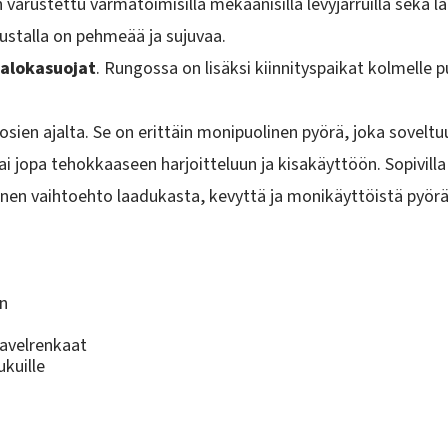
on varustettu varmatoimisilla mekaanisilla levyjarruilla sekä 
ustalla on pehmeää ja sujuvaa.
salokasuojat
. Rungossa on lisäksi kiinnityspaikat kolmelle p
sien ajalta. Se on erittäin monipuolinen pyörä, joka sovelt
tai jopa tehokkaaseen harjoitteluun ja kisakäyttöön. Sopivilla 
en vaihtoehto laadukasta, kevyttä ja monikäyttöistä pyörää
in
avelrenkaat
ukuille