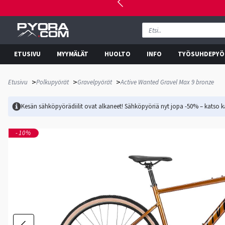
ETUSIVU
MYYMÄLÄT
HUOLTO
INFO
TYÖSUHDEPYÖ
>
>
>
Etusivu
Polkupyörät
Gravelpyörät
Active Wanted Gravel Max 9 bronze
Kesän sähköpyörädiilit ovat alkaneet! Sähköpyöriä nyt jopa -50% – katso ka
-10%