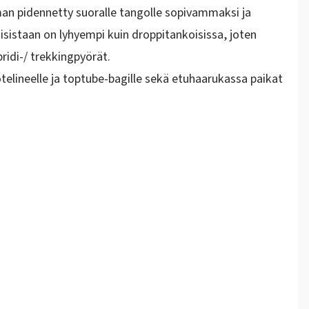
man pidennetty suoralle tangolle sopivammaksi ja
isistaan on lyhyempi kuin droppitankoisissa, joten
idi-/ trekkingpyörät.
otelineelle ja toptube-bagille sekä etuhaarukassa paikat