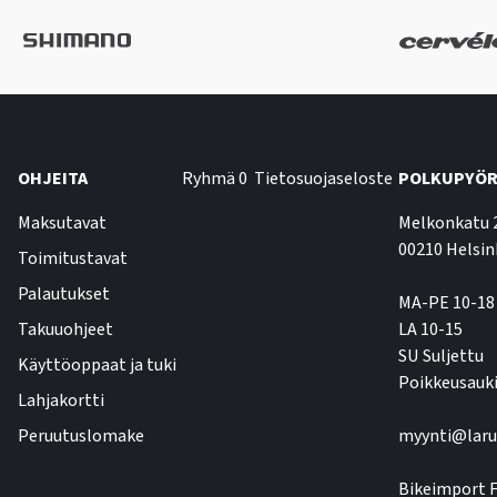
OHJEITA
Ryhmä 0
Tietosuojaseloste
POLKUPYÖR
Maksutavat
Melkonkatu 
00210 Helsin
Toimitustavat
Palautukset
MA-PE 10-18
Takuuohjeet
LA 10-15
SU Suljettu
Käyttöoppaat ja tuki
Poikkeusauki
Lahjakortti
Peruutuslomake
myynti@laru
Bikeimport F