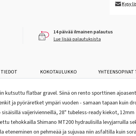
Kysy l
14 päivää ilmainen palautus
Lue lisää palautuksista
 TIEDOT
KOKOTAULUKKO
YHTEENSOPIVAT
in kutsuttu flatbar gravel. Siinä on rento sporttinen ajoase
lenkit ja pyöräretket ympäri vuoden - samaan tapaan kuin drop
isäisillä vaijerivienneillä, 28" tubeless-ready kiekot, 12mm l
tettu tehokkailla Shimano MT200 hydraulisilla levyjarruilla s
lla eteneminen on pehmeää ja sujuvaa niin asfaltilla kuin sora