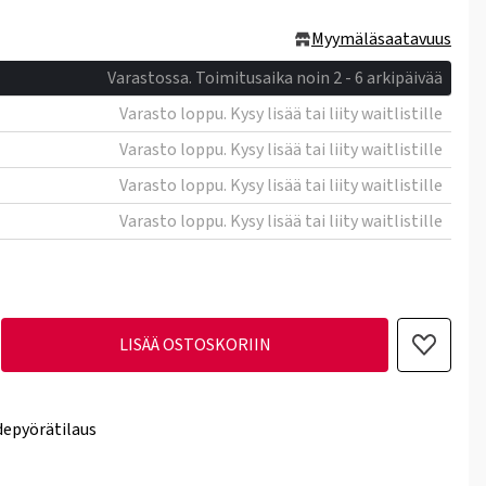
Myymäläsaatavuus
Varastossa. Toimitusaika noin 2 - 6 arkipäivää
Varasto loppu. Kysy lisää tai liity waitlistille
Varasto loppu. Kysy lisää tai liity waitlistille
Varasto loppu. Kysy lisää tai liity waitlistille
Varasto loppu. Kysy lisää tai liity waitlistille
LISÄÄ OSTOSKORIIN
epyörätilaus