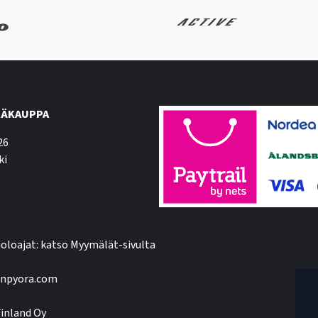
ÄKAUPPA
26
ki
oloajat: katso Myymälät-sivulta
npyora.com
inland Oy