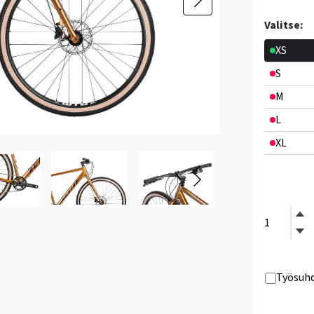
Valitse:
XS
S
M
L
XL
Työsuhd