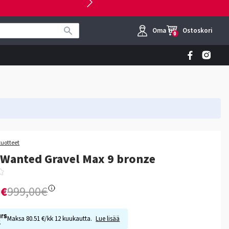
Oma tili
Ostoskori
0
tuotteet
 Wanted Gravel Max 9 bronze
0€
999,00€
Maksa 80.51 €/kk 12 kuukautta.
Lue lisää