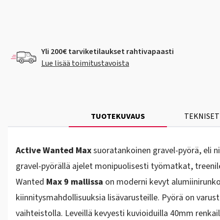
Yli 200€ tarviketilaukset rahtivapaasti
Lue lisää toimitustavoista
TUOTEKUVAUS
TEKNISET
Active Wanted Max
suoratankoinen gravel-pyörä, eli ni
gravel-pyörällä ajelet monipuolisesti työmatkat, treeni
Wanted
Max 9 mallissa
on moderni kevyt alumiinirunko s
kiinnitysmahdollisuuksia lisävarusteille. Pyörä on varus
vaihteistolla. Leveillä kevyesti kuvioiduilla 40mm renkai