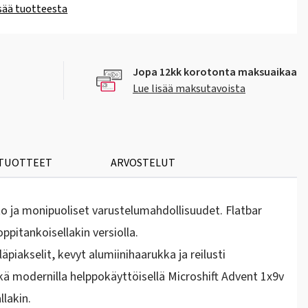
isää tuotteesta
Jopa 12kk korotonta maksuaikaa
Lue lisää maksutavoista
 TUOTTEET
ARVOSTELUT
nto ja monipuoliset varustelumahdollisuudet. Flatbar
pitankoisellakin versiolla.
äpiakselit, kevyt alumiinihaarukka ja reilusti
ekä modernilla helppokäyttöisellä Microshift Advent 1x9v
llakin.