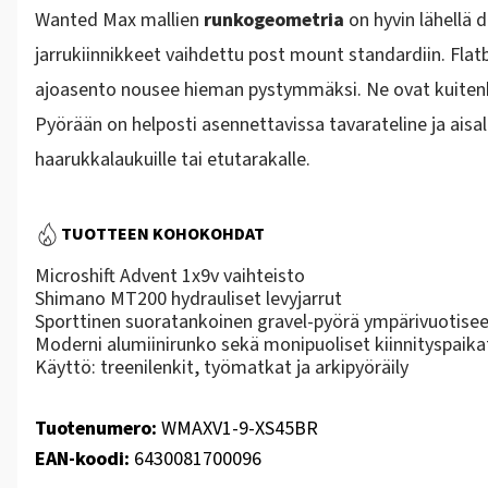
Wanted Max mallien
runkogeometria
on hyvin lähellä 
jarrukiinnikkeet vaihdettu post mount standardiin. Flat
ajoasento nousee hieman pystymmäksi. Ne ovat kuitenkin
Pyörään on helposti asennettavissa tavarateline ja aisal
haarukkalaukuille tai etutarakalle.
TUOTTEEN KOHOKOHDAT
Microshift Advent 1x9v vaihteisto
Shimano MT200 hydrauliset levyjarrut
Sporttinen suoratankoinen gravel-pyörä ympärivuotise
Moderni alumiinirunko sekä monipuoliset kiinnityspaika
Käyttö: treenilenkit, työmatkat ja arkipyöräily
Tuotenumero:
WMAXV1-9-XS45BR
EAN-koodi:
6430081700096