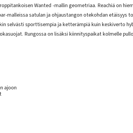
droppitankoisen Wanted -mallin geometriaa. Reachiä on hie
bar-malleissa satulan ja ohjaustangon otekohdan etäisyys to
 selvästi sporttisempia ja ketterämpiä kuin keskiverto hybr
okasuojat. Rungossa on lisäksi kiinnityspaikat kolmelle pull
en ajoon
t