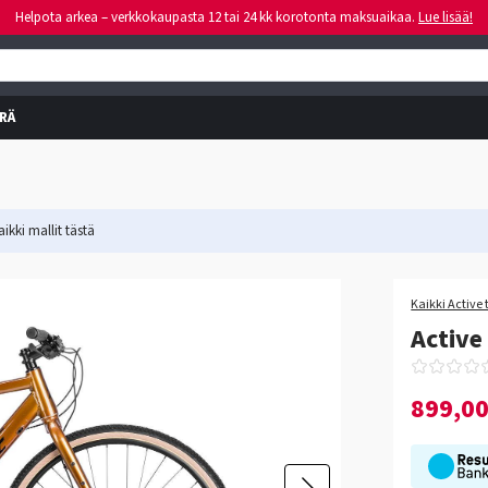
Helpota arkea – verkkokaupasta 12 tai 24 kk korotonta maksuaikaa.
Lue lisää!
RÄ
ikki mallit
tästä
-10%
Kaikki Active 
Active
899,0