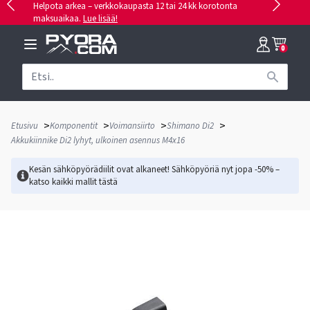
Helpota arkea – verkkokaupasta 12 tai 24 kk korotonta
maksuaikaa.
Lue lisää!
0
>
>
>
>
Etusivu
Komponentit
Voimansiirto
Shimano Di2
Akkukiinnike Di2 lyhyt, ulkoinen asennus M4x16
Kesän sähköpyörädiilit ovat alkaneet! Sähköpyöriä nyt jopa -50% –
katso kaikki mallit
tästä