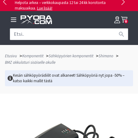
Helpota arkea – verkkokaupasta 12 tai 24 kk korotonta
maksuaikaa.
Lue lisää!
0
>
>
>
>
Etusivu
Komponentit
Sähköpyörien komponentit
Shimano
BMZ akkulaturi sisäiselle akulle
Kesän sähköpyörädiilit ovat alkaneet! Sähköpyöriä nyt jopa -50% –
katso kaikki mallit
tästä