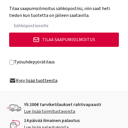
Tilaa saapumisilmoitus sähköpostiisi, niin saat heti
tiedon kun tuotetta on jälleen saatavilla.
TILAA SAAPUMISILMOITUS
Työsuhdepyörätilaus
Kysy lisää tuotteesta
Yli 200€ tarviketilaukset rahtivapaasti
Lue lisää toimitustavoista
14 päivää ilmainen palautus
Lue lisää palautuksista