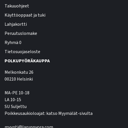
Takuuohjeet
Käyttöoppaat ja tuki
Lahjakortti
Peruutuslomake
Ryhmä 0
Tietosuojaseloste
POLKUPYÖRÄKAUPPA
Melkonkatu 26
00210 Helsinki
MA-PE 10-18
LA 10-15
SU Suljettu
Poikkeusaukioloajat: katso Myymälät-sivulta
myynti@larunpyora.com