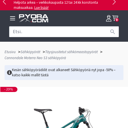
Helpota arkea – verkkokaupasta 12 tai 24 kk korotonta
maksuaikaa.
Lue lisää!
0
>
>
>
Etusivu
Sähköpyörät
Täysjousitetut sähkömaastopyörät
Cannondale Moterra Neo S3 sähköpyörä
Kesän sähköpyörädiilit ovat alkaneet! Sähköpyöriä nyt jopa -50% –
katso kaikki mallit
tästä
-39%