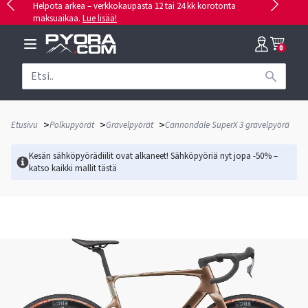
Helpota arkea – verkkokaupasta 12 tai 24 kk korotonta
maksuaikaa.
Lue lisää!
0
>
>
>
Etusivu
Polkupyörät
Gravelpyörät
Cannondale SuperX 3 gravelpyörä
Kesän sähköpyörädiilit ovat alkaneet! Sähköpyöriä nyt jopa -50% –
katso kaikki mallit
tästä