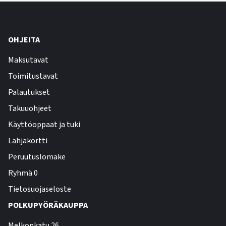
OHJEITA
Maksutavat
Toimitustavat
Palautukset
Takuuohjeet
Käyttöoppaat ja tuki
Lahjakortti
Peruutuslomake
Ryhmä 0
Tietosuojaseloste
POLKUPYÖRÄKAUPPA
Melkonkatu 26