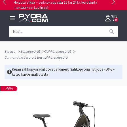
Helpota arkea – verkkokaupasta 12 tai 24 kk korotonta
maksuaikaa.
Lue lisää!
0
>
>
>
Etusivu
Sähköpyörät
Sähköretkipyörät
Cannondale Tesoro 2 low sähköretkipyörä
Kesän sähköpyörädiilit ovat alkaneet! Sähköpyöriä nyt jopa -50% –
katso kaikki mallit
tästä
-46%