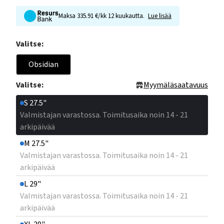
Maksa 335.91 €/kk 12 kuukautta.
Lue lisää
Valitse:
Obsidian
Valitse:
Myymäläsaatavuus
S 27.5"
Valmistajan varastossa. Toimitusaika noin 14 - 21
arkipäivää
M 27.5"
Valmistajan varastossa. Toimitusaika noin 14 - 21
arkipäivää
L 29"
Valmistajan varastossa. Toimitusaika noin 14 - 21
arkipäivää