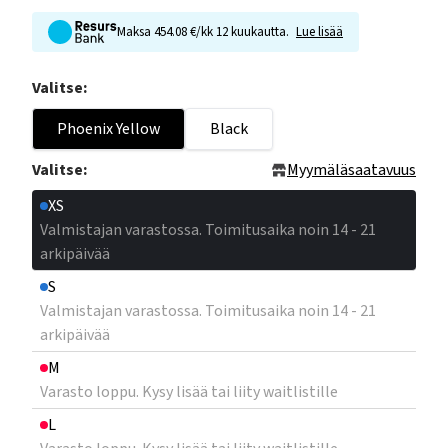
Maksa 454.08 €/kk 12 kuukautta.
Lue lisää
Valitse:
Phoenix Yellow
Black
Valitse:
Myymäläsaatavuus
XS
Valmistajan varastossa. Toimitusaika noin 14 - 21
arkipäivää
S
Valmistajan varastossa. Toimitusaika noin 14 - 21
arkipäivää
M
Varasto loppu. Kysy lisää tai liity waitlistille
L