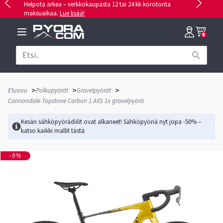
Helpota arkea – verkkokaupasta 12 tai 24 kk korotonta
maksuaikaa.
Lue lisää!
0
>
>
>
Etusivu
Polkupyörät
Gravelpyörät
Cannondale Topstone Carbon 1 AXS 1x gravelpyörä
Kesän sähköpyörädiilit ovat alkaneet! Sähköpyöriä nyt jopa -50% –
katso kaikki mallit
tästä
-9%