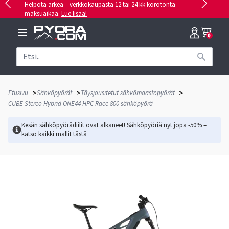
Helpota arkea – verkkokaupasta 12 tai 24 kk korotonta
maksuaikaa.
Lue lisää!
0
>
>
>
Etusivu
Sähköpyörät
Täysjousitetut sähkömaastopyörät
CUBE Stereo Hybrid ONE44 HPC Race 800 sähköpyörä
Kesän sähköpyörädiilit ovat alkaneet! Sähköpyöriä nyt jopa -50% –
katso kaikki mallit
tästä