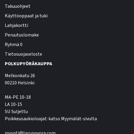
Takuuohjeet
Käyttöoppaat ja tuki
Lahjakortti
Peruutuslomake
Ryhmä 0
Tietosuojaseloste
POLKUPYÖRÄKAUPPA
Melkonkatu 26
00210 Helsinki
MA-PE 10-18
LA 10-15
SU Suljettu
Poikkeusaukioloajat: katso Myymälät-sivulta
myynti@larunpyora.com