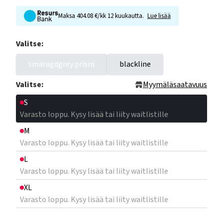
Maksa 404.08 €/kk 12 kuukautta.
Lue lisää
Valitse:
smaragdgrey prism
blackline
Valitse:
Myymäläsaatavuus
S
Varasto loppu. Kysy lisää tai liity waitlistille
M
Varasto loppu. Kysy lisää tai liity waitlistille
L
Varasto loppu. Kysy lisää tai liity waitlistille
XL
Varasto loppu. Kysy lisää tai liity waitlistille