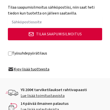
Tilaa saapumisilmoitus sähköpostiisi, niin saat heti
tiedon kun tuotetta on jälleen saatavilla.
TILAA SAAPUMISILMOITUS
Työsuhdepyörätilaus
Kysy lisää tuotteesta
Yli 200€ tarviketilaukset rahtivapaasti
Lue lisää toimitustavoista
14 päivää ilmainen palautus
Lue lisää palautuksista