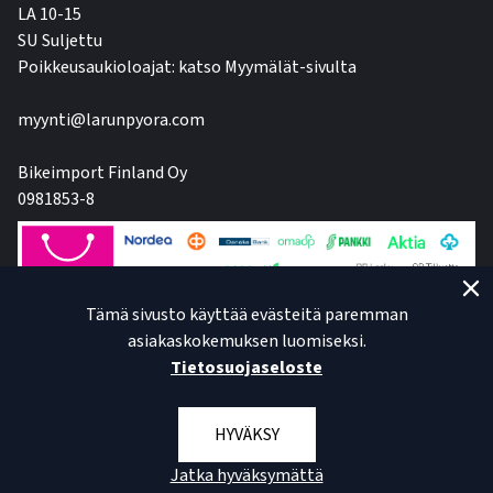
LA 10-15
SU Suljettu
Poikkeusaukioloajat: katso Myymälät-sivulta
myynti@larunpyora.com
Bikeimport Finland Oy
0981853-8
Tämä sivusto käyttää evästeitä paremman
asiakaskokemuksen luomiseksi.
Tietosuojaseloste
HYVÄKSY
Jatka hyväksymättä