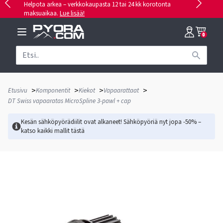
Helpota arkea – verkkokaupasta 12 tai 24 kk korotonta
maksuaikaa.
Lue lisää!
0
>
>
>
>
Etusivu
Komponentit
Kiekot
Vapaarattaat
DT Swiss vapaaratas MicroSpline 3-pawl + cap
Kesän sähköpyörädiilit ovat alkaneet! Sähköpyöriä nyt jopa -50% –
katso kaikki mallit
tästä