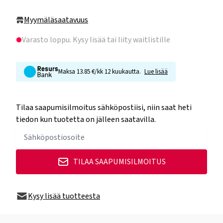
Myymäläsaatavuus
Varasto loppu
. Kysy lisää tai liity waitlistille
Maksa 13.85 €/kk 12 kuukautta.
Lue lisää
Tilaa saapumisilmoitus sähköpostiisi, niin saat heti
tiedon kun tuotetta on jälleen saatavilla.
TILAA SAAPUMISILMOITUS
Kysy lisää tuotteesta