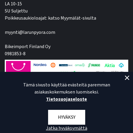
LA 10-15
SU Suljettu
Poikkeusaukioloajat: katso Myymälät-sivulta
myynti@larunpyora.com
Bikeimport Finland Oy
0981853-8
Tämä sivusto käyttää evästeitä paremman
asiakaskokemuksen luomiseksi.
Tietosuojaseloste
HYVÄKSY
Jatka hyväksymättä