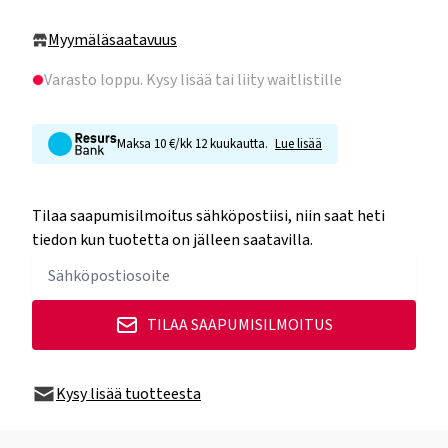
Myymäläsaatavuus
Varasto loppu
. Kysy lisää tai liity waitlistille
Maksa 10 €/kk 12 kuukautta.
Lue lisää
Tilaa saapumisilmoitus sähköpostiisi, niin saat heti
tiedon kun tuotetta on jälleen saatavilla.
TILAA SAAPUMISILMOITUS
Kysy lisää tuotteesta