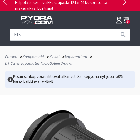
Helpota arkea – verkkokaupasta 12 tai 24 kk korotonta
maksuaikaa.
Lue lisää!
0
>
>
>
>
Etusivu
Komponentit
Kiekot
Vapaarattaat
DT Swiss vapaaratas MicroSpline 3-pawl
Kesän sähköpyörädiilit ovat alkaneet! Sähköpyöriä nyt jopa -50% –
katso kaikki mallit
tästä