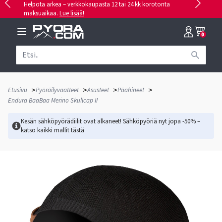
Helpota arkea – verkkokaupasta 12 tai 24 kk korotonta
maksuaikaa.
Lue lisää!
0
>
>
>
>
Etusivu
Pyöräilyvaatteet
Asusteet
Päähineet
Endura BaaBaa Merino Skullcap II
Kesän sähköpyörädiilit ovat alkaneet! Sähköpyöriä nyt jopa -50% –
katso kaikki mallit
tästä