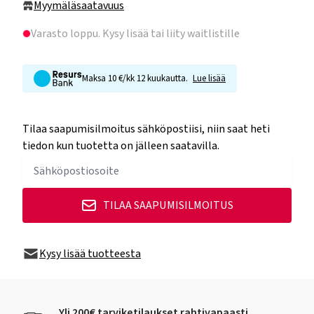
Myymäläsaatavuus
Varasto loppu
. Kysy lisää tai liity waitlistille
Maksa 10 €/kk 12 kuukautta.
Lue lisää
Tilaa saapumisilmoitus sähköpostiisi, niin saat heti
tiedon kun tuotetta on jälleen saatavilla.
TILAA SAAPUMISILMOITUS
Kysy lisää tuotteesta
Yli 200€ tarviketilaukset rahtivapaasti