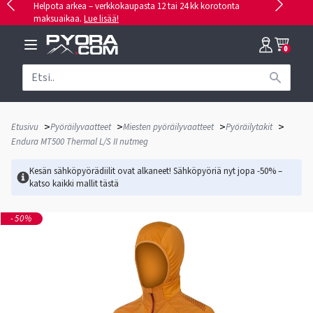
Helpota arkea – verkkokaupasta 12 tai 24 kk korotonta
maksuaikaa.
Lue lisää!
0
>
>
>
>
Etusivu
Pyöräilyvaatteet
Miesten pyöräilyvaatteet
Pyöräilytakit
Endura MT500 Thermal L/S II nutmeg
Kesän sähköpyörädiilit ovat alkaneet! Sähköpyöriä nyt jopa -50% –
katso kaikki mallit
tästä
-50%