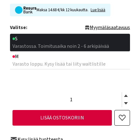
Maksa 14.68 €/kk 12 kuukautta.
Lue lisää
Valitse:
Myymäläsaatavuus
S
Varastossa. Toimitusaika noin 2 - 6 arkipäivää
M
Varasto loppu. Kysy lisää tai liity waitlistille
LISÄÄ OSTOSKORIIN
Kysy lisää tuotteesta