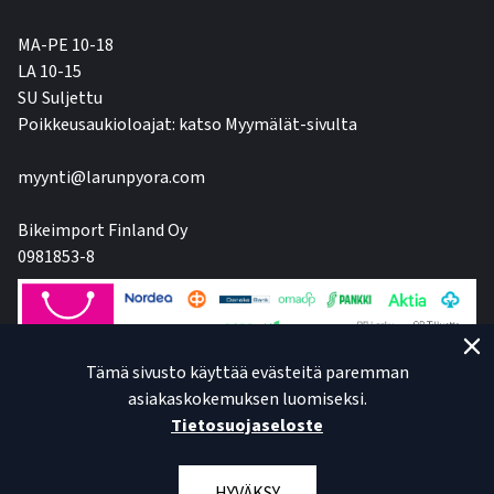
MA-PE 10-18
LA 10-15
SU Suljettu
Poikkeusaukioloajat: katso Myymälät-sivulta
myynti@larunpyora.com
Bikeimport Finland Oy
0981853-8
Tämä sivusto käyttää evästeitä paremman
asiakaskokemuksen luomiseksi.
Tietosuojaseloste
HYVÄKSY