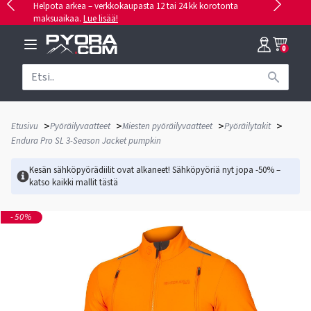
Helpota arkea – verkkokaupasta 12 tai 24 kk korotonta
maksuaikaa.
Lue lisää!
0
>
>
>
>
Etusivu
Pyöräilyvaatteet
Miesten pyöräilyvaatteet
Pyöräilytakit
Endura Pro SL 3-Season Jacket pumpkin
Kesän sähköpyörädiilit ovat alkaneet! Sähköpyöriä nyt jopa -50% –
katso kaikki mallit
tästä
-50%