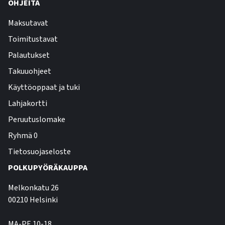
OHJEITA
Maksutavat
Toimitustavat
Palautukset
Takuuohjeet
Käyttöoppaat ja tuki
Lahjakortti
Peruutuslomake
Ryhmä 0
Tietosuojaseloste
POLKUPYÖRÄKAUPPA
Melkonkatu 26
00210 Helsinki
MA-PE 10-18