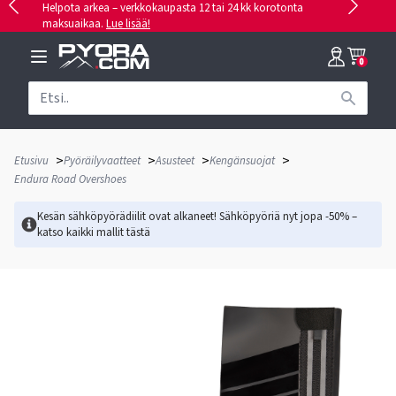
Helpota arkea – verkkokaupasta 12 tai 24 kk korotonta
maksuaikaa.
Lue lisää!
0
>
>
>
>
Etusivu
Pyöräilyvaatteet
Asusteet
Kengänsuojat
Endura Road Overshoes
Kesän sähköpyörädiilit ovat alkaneet! Sähköpyöriä nyt jopa -50% –
katso kaikki mallit
tästä