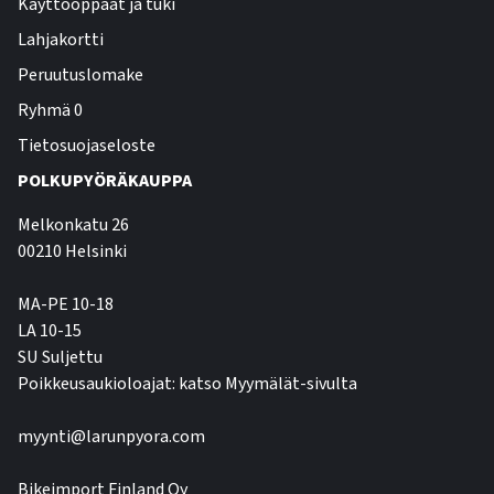
Käyttöoppaat ja tuki
Lahjakortti
Peruutuslomake
Ryhmä 0
Tietosuojaseloste
POLKUPYÖRÄKAUPPA
Melkonkatu 26
00210 Helsinki
MA-PE 10-18
LA 10-15
SU Suljettu
Poikkeusaukioloajat: katso Myymälät-sivulta
myynti@larunpyora.com
Bikeimport Finland Oy