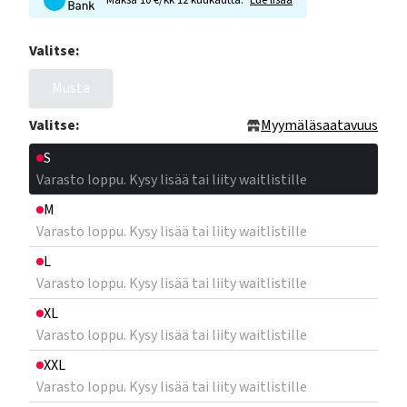
Maksa 10 €/kk 12 kuukautta.
Lue lisää
Valitse:
Musta
Valitse:
Myymäläsaatavuus
S
Varasto loppu. Kysy lisää tai liity waitlistille
M
Varasto loppu. Kysy lisää tai liity waitlistille
L
Varasto loppu. Kysy lisää tai liity waitlistille
XL
Varasto loppu. Kysy lisää tai liity waitlistille
XXL
Varasto loppu. Kysy lisää tai liity waitlistille