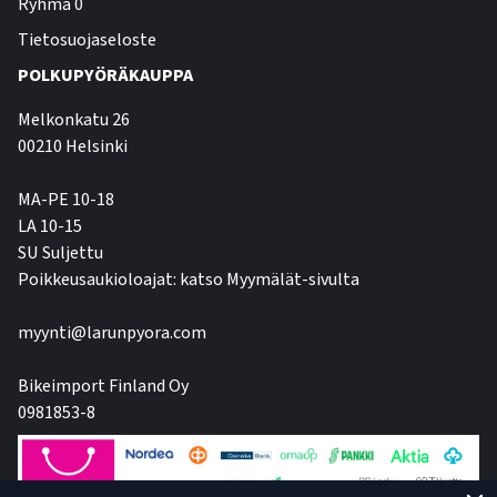
Ryhmä 0
Tietosuojaseloste
POLKUPYÖRÄKAUPPA
Melkonkatu 26
00210 Helsinki
MA-PE 10-18
LA 10-15
SU Suljettu
Poikkeusaukioloajat: katso Myymälät-sivulta
myynti@larunpyora.com
Bikeimport Finland Oy
0981853-8