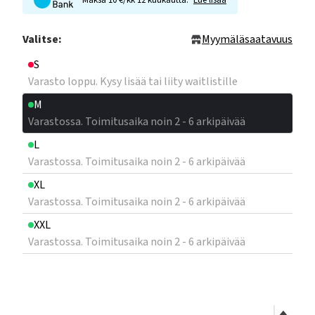
Maksa 10 €/kk 12 kuukautta.
Lue lisää
Valitse:
Myymäläsaatavuus
S
Varasto loppu. Kysy lisää tai liity waitlistille
M
Varastossa. Toimitusaika noin 2 - 6 arkipäivää
L
Varastossa. Toimitusaika noin 2 - 6 arkipäivää
XL
Varastossa. Toimitusaika noin 2 - 6 arkipäivää
XXL
Varastossa. Toimitusaika noin 2 - 6 arkipäivää