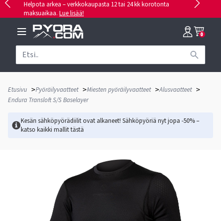
Helpota arkea – verkkokaupasta 12 tai 24 kk korotonta
maksuaikaa.
Lue lisää!
0
>
>
>
>
Etusivu
Pyöräilyvaatteet
Miesten pyöräilyvaatteet
Alusvaatteet
Endura Transloft S/S Baselayer
Kesän sähköpyörädiilit ovat alkaneet! Sähköpyöriä nyt jopa -50% –
katso kaikki mallit
tästä