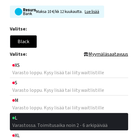
Maksa 10 €/kk 12 kuukautta.
Lue lisää
Valitse:
Black
Valitse:
Myymäläsaatavuus
XS
Varasto loppu. Kysy lisää tai liity waitlistille
S
Varasto loppu. Kysy lisää tai liity waitlistille
M
Varasto loppu. Kysy lisää tai liity waitlistille
L
Varastossa. Toimitusaika noin 2 - 6 arkipäivää
XL