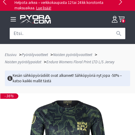
Helpota arkea – verkkokaupasta 12 tai 24 kk korotonta
maksuaikaa.
Lue lisää!
0
>
>
>
Etusivu
Pyöräilyvaatteet
Naisten pyöräilyvaatteet
>
Naisten pyöräilypaidat
Endura Womens Floral Print LTD L/S Jersey
Kesän sähköpyörädiilit ovat alkaneet! Sähköpyöriä nyt jopa -50% –
katso kaikki mallit
tästä
-36%