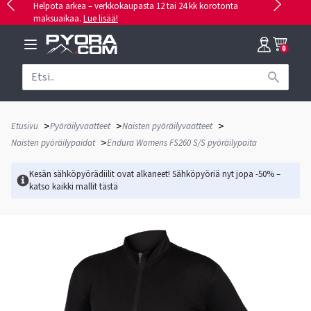
Helpota arkea – verkkokaupasta 12 tai 24 kk korotonta
maksuaikaa.
Lue lisää!
0
>
>
>
Etusivu
Pyöräilyvaatteet
Naisten pyöräilyvaatteet
>
Naisten pyöräilypaidat
Endura Womens FS260 S/S pyöräilypaita
Kesän sähköpyörädiilit ovat alkaneet! Sähköpyöriä nyt jopa -50% –
katso kaikki mallit
tästä