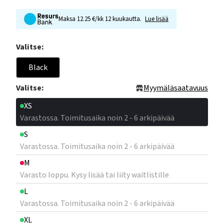
Maksa 12.25 €/kk 12 kuukautta.
Lue lisää
Valitse:
Black
Valitse:
Myymäläsaatavuus
XS
Varastossa. Toimitusaika noin 2 - 6 arkipäivää
S
Varastossa. Toimitusaika noin 2 - 6 arkipäivää
M
Varasto loppu. Kysy lisää tai liity waitlistille
L
Varastossa. Toimitusaika noin 2 - 6 arkipäivää
XL