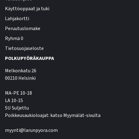
Käyttöoppaat ja tuki
Lahjakortti
Peruutuslomake
Ryhmä 0
Tietosuojaseloste
POLKUPYÖRÄKAUPPA
Melkonkatu 26
00210 Helsinki
MA-PE 10-18
LA 10-15
SU Suljettu
Poikkeusaukioloajat: katso Myymälät-sivulta
myynti@larunpyora.com