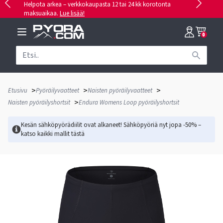
Helpota arkea – verkkokaupasta 12 tai 24 kk korotonta
maksuaikaa.
Lue lisää!
0
>
>
>
Etusivu
Pyöräilyvaatteet
Naisten pyöräilyvaatteet
>
Naisten pyöräilyshortsit
Endura Womens Loop pyöräilyshortsit
Kesän sähköpyörädiilit ovat alkaneet! Sähköpyöriä nyt jopa -50% –
katso kaikki mallit
tästä