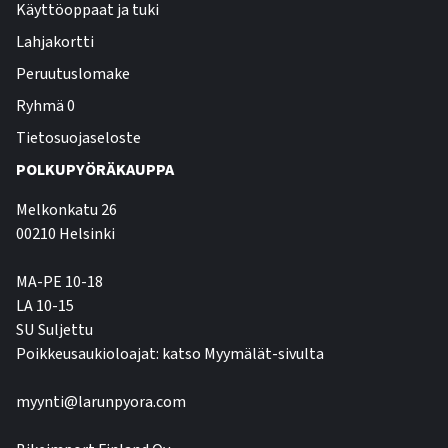
Käyttöoppaat ja tuki
Lahjakortti
Peruutuslomake
Ryhmä 0
Tietosuojaseloste
POLKUPYÖRÄKAUPPA
Melkonkatu 26
00210 Helsinki
MA-PE 10-18
LA 10-15
SU Suljettu
Poikkeusaukioloajat: katso Myymälät-sivulta
myynti@larunpyora.com