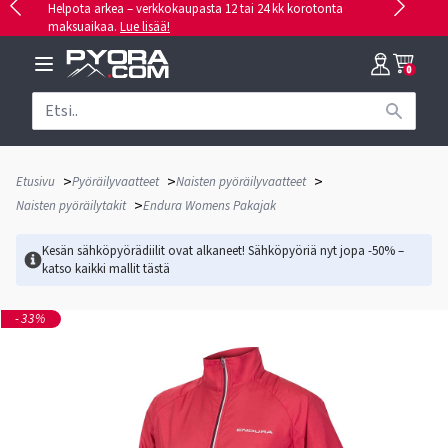
Helpota arkea – verkkokaupasta 12 tai 24 kk korotonta
maksuaikaa.
Lue lisää!
0
>
>
>
Etusivu
Pyöräilyvaatteet
Naisten pyöräilyvaatteet
>
Naisten pyöräilytakit
Endura Womens Pakajak
Kesän sähköpyörädiilit ovat alkaneet! Sähköpyöriä nyt jopa -50% –
katso kaikki mallit
tästä
-33%