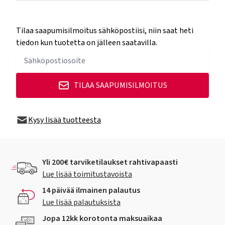
Tilaa saapumisilmoitus sähköpostiisi, niin saat heti
tiedon kun tuotetta on jälleen saatavilla.
TILAA SAAPUMISILMOITUS
Kysy lisää tuotteesta
Yli 200€ tarviketilaukset rahtivapaasti
Lue lisää toimitustavoista
14 päivää ilmainen palautus
Lue lisää palautuksista
Jopa 12kk korotonta maksuaikaa