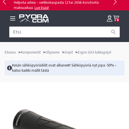
Helpota arkea – verkkokaupasta 12 tai 24 kk korotonta
maksuaikaa.
Lue lisää!
0
>
>
>
>
Etusivu
Komponentit
Ohjaamo
Gripit
Ergon GA3 lukkogripit
Kesän sähköpyörädiilit ovat alkaneet! Sähköpyöriä nyt jopa -50% –
katso kaikki mallit
tästä