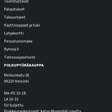
Toimitustavat
Palautukset
Takuuohjeet
Käyttöoppaat ja tuki
Lahjakortti
Peruutuslomake
Ryhmä 0
Tietosuojaseloste
POLKUPYÖRÄKAUPPA
Melkonkatu 26
00210 Helsinki
MA-PE 10-18
LA 10-15
SU Suljettu
Poikkeusaukioloajat: katso Myymälät-sivulta