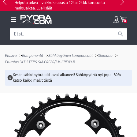
Helpota arkea – verkkokaupasta 12 tai 24 kk korotonta
maksuaikaa.
Lue lisää!
0
>
>
>
>
Etusivu
Komponentit
Sähköpyörien komponentit
Shimano
Eturatas 34T STEPS SM-CRE80/SM-CRE80-B
Kesän sähköpyörädiilit ovat alkaneet! Sähköpyöriä nyt jopa -50% –
katso kaikki mallit
tästä