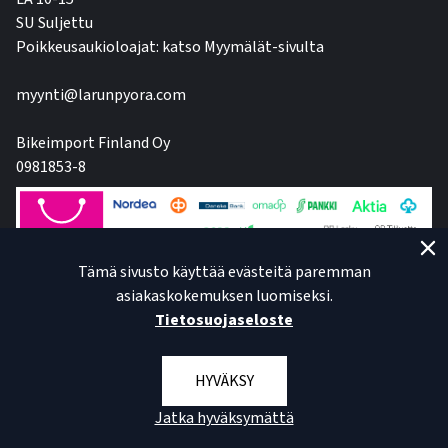
SU Suljettu
Poikkeusaukioloajat: katso Myymälät-sivulta
myynti@larunpyora.com
Bikeimport Finland Oy
0981853-8
Tämä sivusto käyttää evästeitä paremman
asiakaskokemuksen luomiseksi.
Tietosuojaseloste
HYVÄKSY
Jatka hyväksymättä