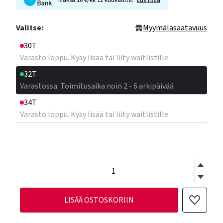
Maksa 10 €/kk 12 kuukautta.
Lue lisää
Valitse:
Myymäläsaatavuus
30T
Varasto loppu. Kysy lisää tai liity waitlistille
32T
Varastossa. Toimitusaika noin 2 - 6 arkipäivää
34T
Varasto loppu. Kysy lisää tai liity waitlistille
LISÄÄ OSTOSKORIIN