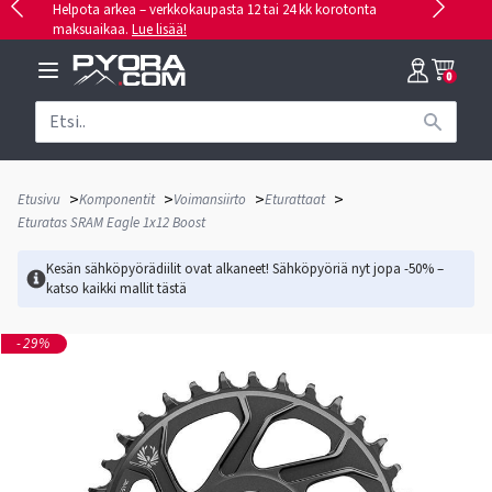
Helpota arkea – verkkokaupasta 12 tai 24 kk korotonta
maksuaikaa.
Lue lisää!
0
>
>
>
>
Etusivu
Komponentit
Voimansiirto
Eturattaat
Eturatas SRAM Eagle 1x12 Boost
Kesän sähköpyörädiilit ovat alkaneet! Sähköpyöriä nyt jopa -50% –
katso kaikki mallit
tästä
-29%