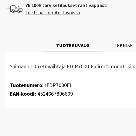
Yli 200€ tarviketilaukset rahtivapaasti
Lue lisää toimitustavoista
TUOTEKUVAUS
TEKNISET
Shimano 105 etuvaihtaja FD-R7000-F direct mount -kiinn
Tuotenumero:
IFDR7000FL
EAN-koodi:
4524667896609