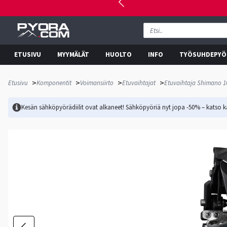
ETUSIVU
MYYMÄLÄT
HUOLTO
INFO
TYÖSUHDEPYÖ
>
>
>
>
Etusivu
Komponentit
Voimansiirto
Etuvaihtajat
Etuvaihtaja Shimano 1
Kesän sähköpyörädiilit ovat alkaneet! Sähköpyöriä nyt jopa -50% – katso ka