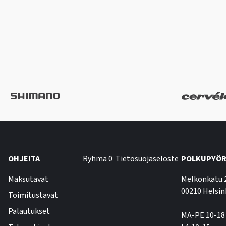
OHJEITA
Ryhmä 0
Tietosuojaseloste
POLKUPYÖR
Maksutavat
Melkonkatu 
00210 Helsin
Toimitustavat
Palautukset
MA-PE 10-18