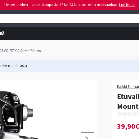
Helpota arkea – verkkokaupasta 12 tai 24 kk korotonta maksuaikaa.
Lue lisää!
RÄ
05 FD-R7000 Direct Mount
ikki mallit
tästä
Kaikki Shiman
Etuvai
Mount
39,90