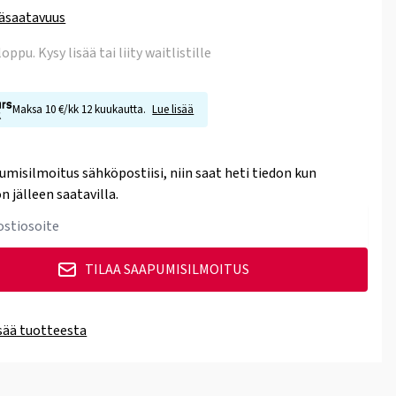
äsaatavuus
 loppu
. Kysy lisää tai liity waitlistille
Maksa 10 €/kk 12 kuukautta.
Lue lisää
umisilmoitus sähköpostiisi, niin saat heti tiedon kun
n jälleen saatavilla.
TILAA SAAPUMISILMOITUS
isää tuotteesta