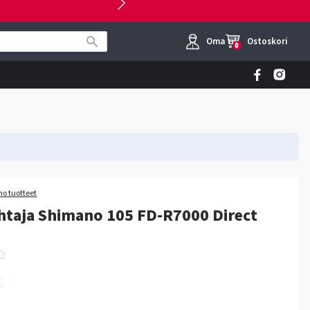
Oma tili
Ostoskori
0
o tuotteet
htaja Shimano 105 FD-R7000 Direct
€