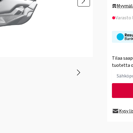
Myymäl
Varasto
Tilaa saap
tuotetta o
Kysy l