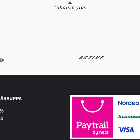
Takaisin ylös
ÄKAUPPA
26
ki