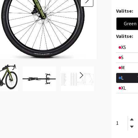
Valitse:
Green
Valitse:
XS
S
M
L
XL