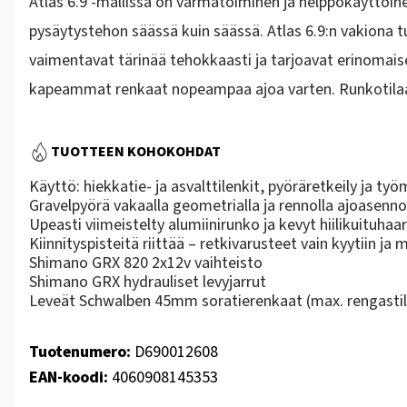
Atlas 6.9 -mallissa on varmatoiminen ja helppokäyttöi
pysäytystehon säässä kuin säässä. Atlas 6.9:n vakiona 
vaimentavat tärinää tehokkaasti ja tarjoavat erinomaisen
kapeammat renkaat nopeampaa ajoa varten. Runkotilaa
TUOTTEEN KOHOKOHDAT
Käyttö: hiekkatie- ja asvalttilenkit, pyöräretkeily ja ty
Gravelpyörä vakaalla geometrialla ja rennolla ajoasenno
Upeasti viimeistelty alumiinirunko ja kevyt hiilikuituhaa
Kiinnityspisteitä riittää – retkivarusteet vain kyytiin ja
Shimano GRX 820 2x12v vaihteisto
Shimano GRX hydrauliset levyjarrut
Leveät Schwalben 45mm soratierenkaat (max. rengast
Tuotenumero:
D690012608
EAN-koodi:
4060908145353