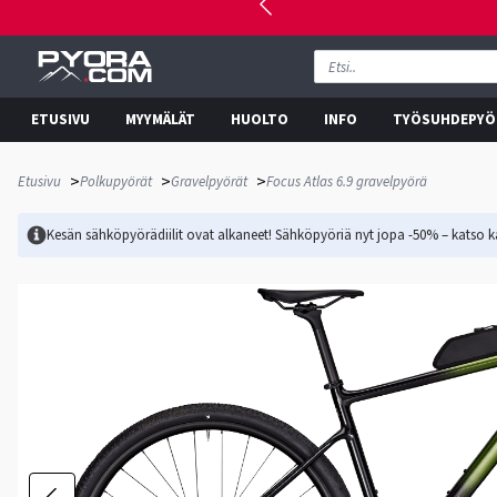
ETUSIVU
MYYMÄLÄT
HUOLTO
INFO
TYÖSUHDEPYÖ
>
>
>
Etusivu
Polkupyörät
Gravelpyörät
Focus Atlas 6.9 gravelpyörä
Kesän sähköpyörädiilit ovat alkaneet! Sähköpyöriä nyt jopa -50% – katso ka