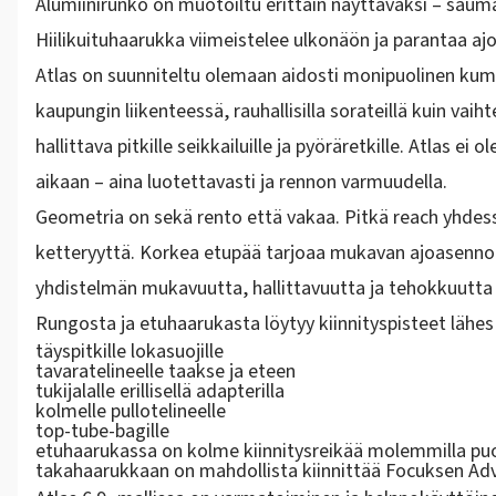
Alumiinirunko on muotoiltu erittäin näyttäväksi – saum
Hiilikuituhaarukka viimeistelee ulkonäön ja parantaa a
Atlas on suunniteltu olemaan
aidosti monipuolinen kum
kaupungin liikenteessä, rauhallisilla sorateillä kuin va
hallittava pitkille seikkailuille ja pyöräretkille. Atlas e
aikaan – aina luotettavasti ja rennon varmuudella.
Geometria on sekä rento että vakaa. Pitkä reach yhdes
ketteryyttä. Korkea etupää tarjoaa mukavan ajoasennon 
yhdistelmän mukavuutta, hallittavuutta ja tehokkuutta k
Rungosta ja etuhaarukasta löytyy kiinnityspisteet lähe
täyspitkille lokasuojille
tavaratelineelle taakse ja eteen
tukijalalle erillisellä adapterilla
kolmelle pullotelineelle
top-tube-bagille
etuhaarukassa on kolme kiinnitysreikää molemmilla puol
takahaarukkaan on mahdollista kiinnittää Focuksen Adv