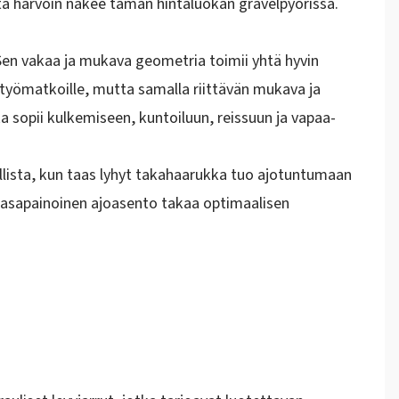
ota harvoin näkee tämän hintaluokan gravelpyörissä.
Sen vakaa ja mukava geometria toimii yhtä hyvin
e työmatkoille, mutta samalla riittävän mukava ja
ka sopii kulkemiseen, kuntoiluun, reissuun ja vapaa-
lista, kun taas lyhyt takahaarukka tuo ajotuntumaan
 Tasapainoinen ajoasento takaa optimaalisen