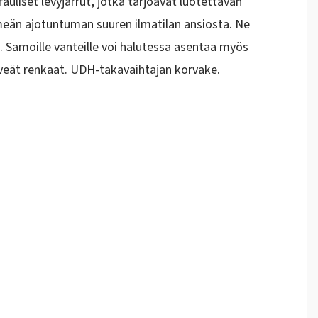
uliset levyjarrut, jotka tarjoavat luotettavan
meän ajotuntuman suuren ilmatilan ansiosta. Ne
n. Samoille vanteille voi halutessa asentaa myös
veät renkaat. UDH-takavaihtajan korvake.