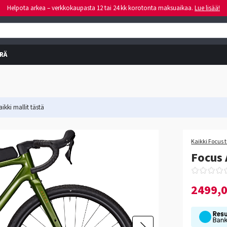
Helpota arkea – verkkokaupasta 12 tai 24 kk korotonta maksuaikaa.
Lue lisää!
RÄ
ikki mallit
tästä
Kaikki Focus 
Focus 
2499,