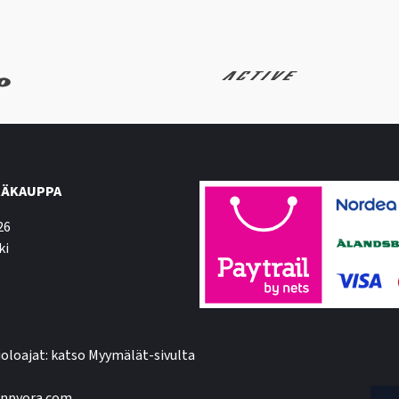
ÄKAUPPA
26
ki
oloajat: katso Myymälät-sivulta
npyora.com