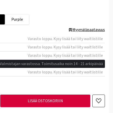
Purple
Myymäläsaatavuus
Varasto loppu. Kysy lisää tai liity waitlistille
Varasto loppu. Kysy lisää tai liity waitlistille
Varasto loppu. Kysy lisää tai liity waitlistille
Valmistajan varastossa. Toimitusaika noin 14 - 21 arkipäivää
Varasto loppu. Kysy lisää tai liity waitlistille
LISÄÄ OSTOSKORIIN