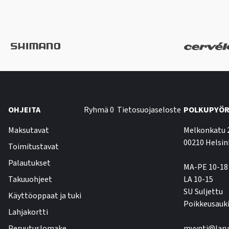
OHJEITA
Ryhmä 0
Tietosuojaseloste
POLKUPYÖR
Maksutavat
Melkonkatu 
00210 Helsin
Toimitustavat
Palautukset
MA-PE 10-18
Takuuohjeet
LA 10-15
SU Suljettu
Käyttöoppaat ja tuki
Poikkeusauki
Lahjakortti
Peruutuslomake
myynti@laru