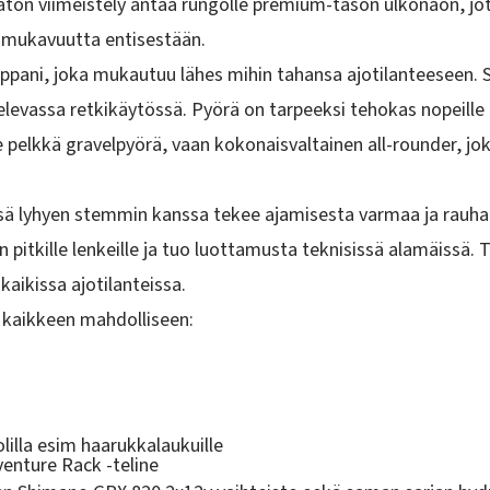
aton viimeistely antaa rungolle
premium-tason ulkonäön
, j
jomukavuutta entisestään.
ppani
, joka mukautuu lähes mihin tahansa ajotilanteeseen. 
ihtelevassa retkikäytössä. Pyörä on tarpeeksi tehokas nopeill
i ole pelkkä gravelpyörä, vaan kokonaisvaltainen
all-rounder
, jo
sä lyhyen stemmin kanssa tekee ajamisesta varmaa ja rauhal
pitkille lenkeille ja tuo luottamusta teknisissä alamäissä.
aikissa ajotilanteissa.
s kaikkeen mahdolliseen:
illa esim haarukkalaukuille
enture Rack -teline