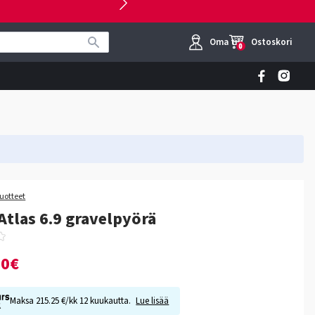
Oma tili
Ostoskori
0
tuotteet
Atlas 6.9 gravelpyörä
00€
Maksa 215.25 €/kk 12 kuukautta.
Lue lisää