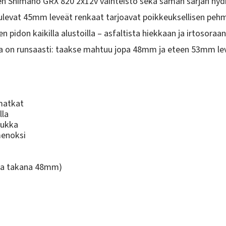
nen
Shimano GRX 820 2x12v
vaihteisto sekä saman sarjan hydra
tulevat
45mm leveät renkaat
tarjoavat poikkeuksellisen peh
 pidon kaikilla alustoilla – asfaltista hiekkaan ja irtosoraa
 on runsaasti: taakse mahtuu
jopa
48mm
ja eteen
53mm
le
ömatkat
lla
rukka
 menoksi
ila takana 48mm)