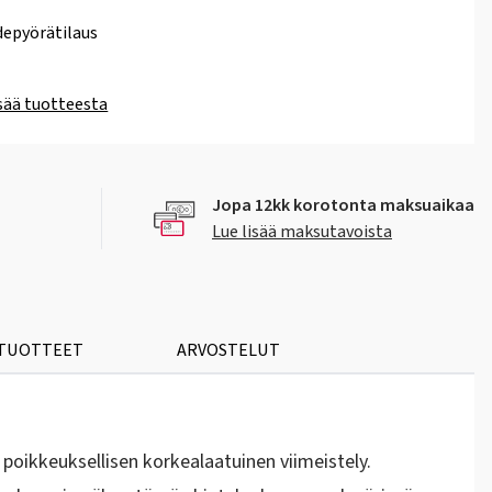
epyörätilaus
isää tuotteesta
Jopa 12kk korotonta maksuaikaa
Lue lisää maksutavoista
 TUOTTEET
ARVOSTELUT
poikkeuksellisen korkealaatuinen viimeistely.